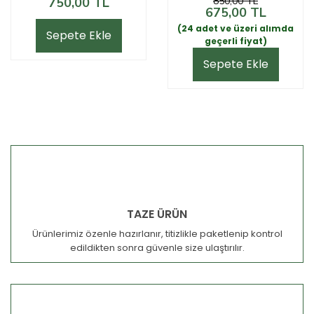
750,00 TL
850,00 TL
675,00 TL
(24 adet ve üzeri alımda
Sepete Ekle
geçerli fiyat)
Sepete Ekle
TAZE ÜRÜN
Ürünlerimiz özenle hazırlanır, titizlikle paketlenip kontrol
edildikten sonra güvenle size ulaştırılır.