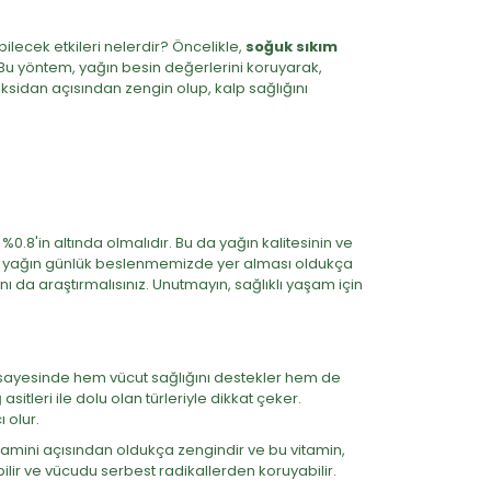
bilecek etkileri nelerdir? Öncelikle,
soğuk sıkım
 Bu yöntem, yağın besin değerlerini koruyarak,
ksidan açısından zengin olup, kalp sağlığını
 %0.8'in altında olmalıdır. Bu da yağın kalitesinin ve
yağın günlük beslenmemizde yer alması oldukça
 da araştırmalısınız. Unutmayın, sağlıklı yaşam için
eri sayesinde hem vücut sağlığını destekler hem de
asitleri ile dolu olan türleriyle dikkat çeker.
 olur.
vitamini açısından oldukça zengindir ve bu vitamin,
ebilir ve vücudu serbest radikallerden koruyabilir.