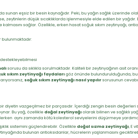
yda sunan eşsiz bir besin kaynağıdır. Peki, bu yağın sağlık üzerinde ola
 zeytinlerin düşük sıcaklıklarda işlenmesiyle elde edilen bir yağdır.
kalmasını sağlar. Özellikle, erken hasat soğuk sıkım zeytinyağı, antio
ar bulunmaktadır:
nı destekleyebilmesi
alı
sorusu da sıklıkla sorulmaktadır. Kaliteli bir zeytinyağının asit oranı
uk sıkım zeytinyağı faydaları
göz önünde bulundurulduğunda, bu 
 arıyorsanız,
soğuk sıkım zeytinyağı nasıl yapılır
sorusunun cevabını
ı bir diyetin vazgeçilmez bir parçasıdır. İçerdiği zengin besin değerl
ynar. Bu yağ, özellikle
doğal zeytinyağı
olarak bilinen ve sağlıklı yağ 
eklerken aynı zamanda kötü kolesterol seviyelerini düşürmeye yardımcı
ıklık sistemini güçlendirebilir. Özellikle
doğal sızma zeytinyağı
, E 
ca, zeytinyağında bulunan antioksidanlar, hücrelerin yaşlanmasını geciktir