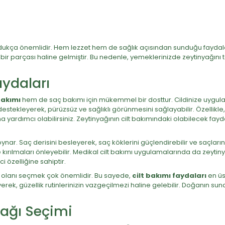
dukça önemlidir. Hem lezzet hem de sağlık açısından sunduğu faydalar 
 bir parçası haline gelmiştir. Bu nedenle, yemeklerinizde zeytinyağını t
aydaları
bakımı
hem de saç bakımı için mükemmel bir dosttur. Cildinize uyguladı
estekleyerek, pürüzsüz ve sağlıklı görünmesini sağlayabilir. Özellikle
yardımcı olabilirsiniz. Zeytinyağının cilt bakımındaki olabilecek fayd
ynar. Saç derisini besleyerek, saç köklerini güçlendirebilir ve saçların
e kırılmaları önleyebilir. Medikal cilt bakımı uygulamalarında da zeytiny
i özelliğine sahiptir.
al olanı seçmek çok önemlidir. Bu sayede,
cilt bakımı faydaları
en üs
rek, güzellik rutinlerinizin vazgeçilmezi haline gelebilir. Doğanın sun
yağı Seçimi