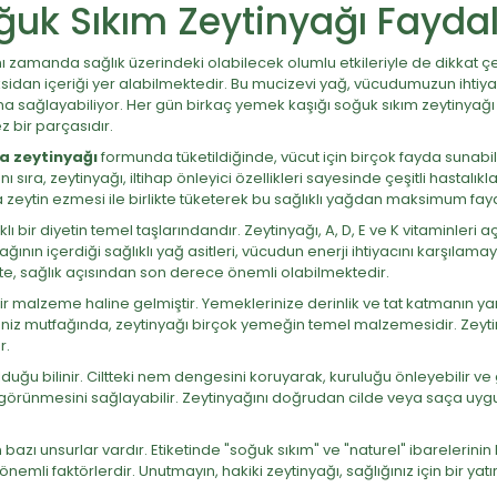
ğuk Sıkım Zeytinyağı Faydal
nı zamanda sağlık üzerindeki olabilecek olumlu etkileriyle de dikkat ç
ioksidan içeriği yer alabilmektedir. Bu mucizevi yağ, vücudumuzun ihtiya
sağlayabiliyor. Her gün birkaç yemek kaşığı soğuk sıkım zeytinyağı tüke
z bir parçasıdır.
a zeytinyağı
formunda tüketildiğinde, vücut için birçok fayda sunabilm
ı sıra, zeytinyağı, iltihap önleyici özellikleri sayesinde çeşitli hastalık
 zeytin ezmesi ile birlikte tüketerek bu sağlıklı yağdan maksimum fayd
lı bir diyetin temel taşlarındandır. Zeytinyağı, A, D, E ve K vitaminleri a
yağının içerdiği sağlıklı yağ asitleri, vücudun enerji ihtiyacını karşılam
lite, sağlık açısından son derece önemli olabilmektedir.
alzeme haline gelmiştir. Yemeklerinize derinlik ve tat katmanın yanı sı
deniz mutfağında, zeytinyağı birçok yemeğin temel malzemesidir. Zeytin
r.
 olduğu bilinir. Ciltteki nem dengesini koruyarak, kuruluğu önleyebilir
k görünmesini sağlayabilir. Zeytinyağını doğrudan cilde veya saça uygul
bazı unsurlar vardır. Etiketinde "soğuk sıkım" ve "naturel" ibarelerini
nemli faktörlerdir. Unutmayın, hakiki zeytinyağı, sağlığınız için bir yatır