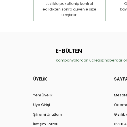
titizlikle paketlenip kontrol
Ö
edildikten sonra güvenle size
kay
ulaştırılır.
E-BÜLTEN
Kampanyalardan ücretsiz haberdar olm
ÜYELİK
SAYF
Yeni Üyelik
Mesafe
Üye Girişi
Ödeme 
Şifremi Unuttum
Gizlili
İletişim Formu
KVKK A