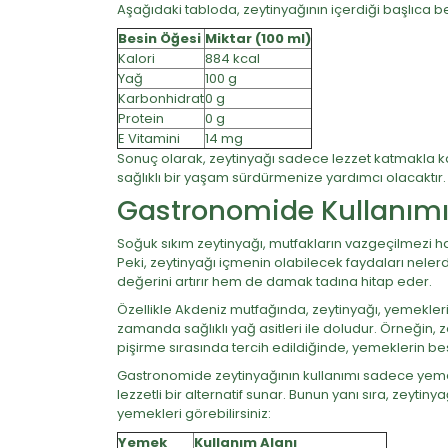
Aşağıdaki tabloda, zeytinyağının içerdiği başlıca be
Besin Öğesi
Miktar (100 ml)
Kalori
884 kcal
Yağ
100 g
Karbonhidrat
0 g
Protein
0 g
E Vitamini
14 mg
Sonuç olarak, zeytinyağı sadece lezzet katmakla k
sağlıklı bir yaşam sürdürmenize yardımcı olacaktır.
Gastronomide Kullanım
Soğuk sıkım zeytinyağı, mutfakların vazgeçilmezi ha
Peki, zeytinyağı içmenin olabilecek faydaları neler
değerini artırır hem de damak tadına hitap eder.
Özellikle Akdeniz mutfağında, zeytinyağı, yemeklerin
zamanda sağlıklı yağ asitleri ile doludur. Örneğin, 
pişirme sırasında tercih edildiğinde, yemeklerin be
Gastronomide zeytinyağının kullanımı sadece yemeklerl
lezzetli bir alternatif sunar. Bunun yanı sıra, zeytin
yemekleri görebilirsiniz:
Yemek
Kullanım Alanı