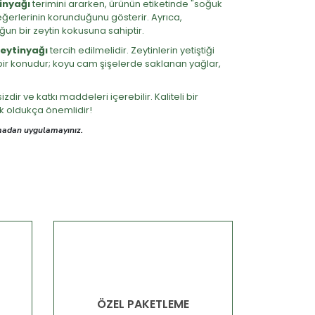
tinyağı
terimini ararken, ürünün etiketinde "soğuk
eğerlerinin korunduğunu gösterir. Ayrıca,
oğun bir zeytin kokusuna sahiptir.
zeytinyağı
tercih edilmelidir. Zeytinlerin yetiştiği
n bir konudur; koyu cam şişelerde saklanan yağlar,
dir ve katkı maddeleri içerebilir. Kaliteli bir
mak oldukça önemlidir!
ışmadan uygulamayınız.
ÖZEL PAKETLEME