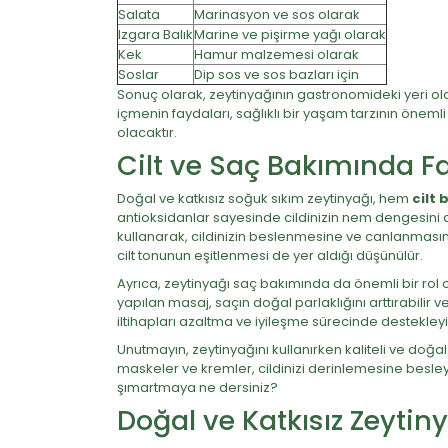
Salata
Marinasyon ve sos olarak
Izgara Balık
Marine ve pişirme yağı olarak
Kek
Hamur malzemesi olarak
Soslar
Dip sos ve sos bazları için
Sonuç olarak, zeytinyağının gastronomideki yeri ol
içmenin faydaları, sağlıklı bir yaşam tarzının önemli
olacaktır.
Cilt ve Saç Bakımında F
Doğal ve katkısız soğuk sıkım zeytinyağı, hem
cilt 
antioksidanlar sayesinde cildinizin nem dengesini d
kullanarak, cildinizin beslenmesine ve canlanmasına 
cilt tonunun eşitlenmesi de yer aldığı düşünülür.
Ayrıca, zeytinyağı saç bakımında da önemli bir rol o
yapılan masaj, saçın doğal parlaklığını arttırabilir v
iltihapları azaltma ve iyileşme sürecinde destekleyic
Unutmayın, zeytinyağını kullanırken kaliteli ve doğ
maskeler ve kremler, cildinizi derinlemesine besleye
şımartmaya ne dersiniz?
Doğal ve Katkısız Zeytin