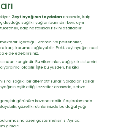
arı
ekiyor.
Zeytinyağının faydaları
arasında, kalp
ç duyduğu sağlıklı yağları barındırırken, aynı
tmek, kalp hastalıkları riskini azaltabilir.
ektedir. İçerdiği E vitamini ve polifenoller,
lara karşı koruma sağlayabilir. Peki, zeytinyağını nasıl
a elde edebilirsiniz.
çısından zengindir. Bu vitaminler, bağışıklık sistemini
aya yardımcı olabilir. İşte bu yüzden,
hakiki
ra, sağlıklı bir alternatif sunar. Salatalar, soslar
yağının eşlik ettiği lezzetler arasında, sebze
 ve genç bir görünüm kazandırabilir. Saç bakımında
ayabilir, güzellik rutinlerinizde bu doğal yağı
n bulunmasına özen göstermelisiniz. Ayrıca,
ım gibidir!