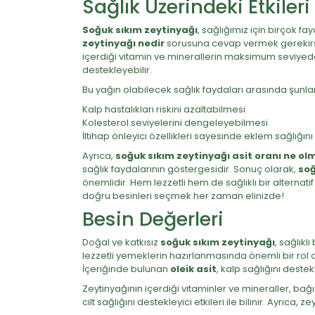
Sağlık Üzerindeki Etkileri
Soğuk sıkım zeytinyağı
, sağlığımız için birçok fa
zeytinyağı nedir
sorusuna cevap vermek gerekirse,
içerdiği vitamin ve minerallerin maksimum seviyede 
destekleyebilir.
Bu yağın olabilecek sağlık faydaları arasında şunl
Kalp hastalıkları riskini azaltabilmesi
Kolesterol seviyelerini dengeleyebilmesi
İltihap önleyici özellikleri sayesinde eklem sağlığı
Ayrıca,
soğuk sıkım zeytinyağı asit oranı ne olm
sağlık faydalarının göstergesidir. Sonuç olarak,
soğ
önemlidir. Hem lezzetli hem de sağlıklı bir alternatif
doğru besinleri seçmek her zaman elinizde!
Besin Değerleri
Doğal ve katkısız
soğuk sıkım zeytinyağı
, sağlıkl
lezzetli yemeklerin hazırlanmasında önemli bir rol o
İçeriğinde bulunan
oleik asit
, kalp sağlığını dest
Zeytinyağının içerdiği vitaminler ve mineraller, bağış
cilt sağlığını destekleyici etkileri ile bilinir. Ayrı