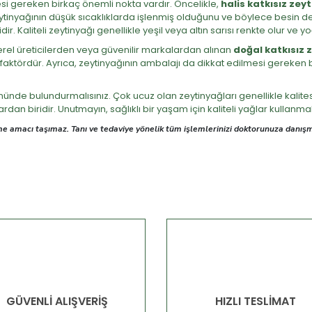
si gereken birkaç önemli nokta vardır. Öncelikle,
halis katkısız zey
eytinyağının düşük sıcaklıklarda işlenmiş olduğunu ve böylece besin d
r. Kaliteli zeytinyağı genellikle yeşil veya altın sarısı renkte olur ve y
erel üreticilerden veya güvenilir markalardan alınan
doğal katkısız 
ir faktördür. Ayrıca, zeytinyağının ambalajı da dikkat edilmesi gereke
nünde bulundurmalısınız. Çok ucuz olan zeytinyağları genellikle kalitesiz
lardan biridir. Unutmayın, sağlıklı bir yaşam için kaliteli yağlar kullan
irme amacı taşımaz. Tanı ve tedaviye yönelik tüm işlemlerinizi doktorunuza dan
GÜVENLİ ALIŞVERİŞ
HIZLI TESLİMAT