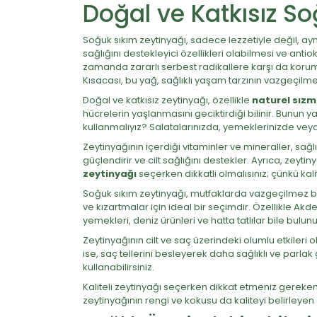
Doğal ve Katkısız So
Soğuk sıkım zeytinyağı, sadece lezzetiyle değil, ay
sağlığını destekleyici özellikleri olabilmesi ve ant
zamanda zararlı serbest radikallere karşı da koruma 
Kısacası, bu yağ, sağlıklı yaşam tarzının vazgeçilme
Doğal ve katkısız zeytinyağı, özellikle
naturel sızm
hücrelerin yaşlanmasını geciktirdiği bilinir. Bunun yan
kullanmalıyız? Salatalarınızda, yemeklerinizde veya
Zeytinyağının içerdiği vitaminler ve mineraller, sağlık
güçlendirir ve cilt sağlığını destekler. Ayrıca, zeytin
zeytinyağı
seçerken dikkatli olmalısınız; çünkü ka
Soğuk sıkım zeytinyağı, mutfaklarda vazgeçilmez bir m
ve kızartmalar için ideal bir seçimdir. Özellikle Ak
yemekleri, deniz ürünleri ve hatta tatlılar bile bulunu
Zeytinyağının cilt ve saç üzerindeki olumlu etkileri
ise, saç tellerini besleyerek daha sağlıklı ve parla
kullanabilirsiniz.
Kaliteli zeytinyağı seçerken dikkat etmeniz gereken 
zeytinyağının rengi ve kokusu da kaliteyi belirleyen ö