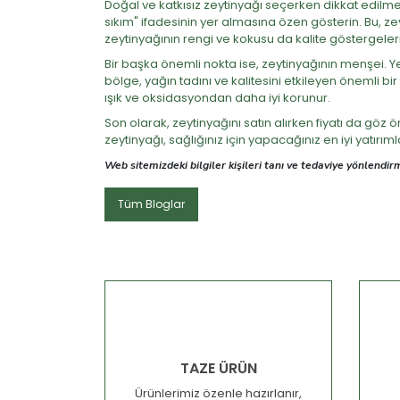
Doğal ve katkısız zeytinyağı seçerken dikkat edilme
sıkım" ifadesinin yer almasına özen gösterin. Bu, z
zeytinyağının rengi ve kokusu da kalite göstergeleridi
Bir başka önemli nokta ise, zeytinyağının menşei. Y
bölge, yağın tadını ve kalitesini etkileyen önemli b
ışık ve oksidasyondan daha iyi korunur.
Son olarak, zeytinyağını satın alırken fiyatı da göz ö
zeytinyağı, sağlığınız için yapacağınız en iyi yatırım
Web sitemizdeki bilgiler kişileri tanı ve tedaviye yönlend
Tüm Bloglar
TAZE ÜRÜN
Ürünlerimiz özenle hazırlanır,