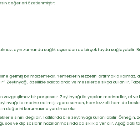
sin değerleri özetlenmiştir:
almaz, aynı zamanda sağlık açısından da birçok fayda sağlayabilir. B
ı
line gelmiş bir malzemedir. Yemeklerin lezzetini artırmakla kalmaz, ayn
dir? Zeytinyağı, özellikle salatalarda ve mezelerde sıkça kullanılır. 
 vazgeçilmez bir parçasıdır. Zeytinyağı ile yapılan marinadlar, et ve 
zeytinyağı ile marine edilmiş ızgara somon, hem lezzetli hem de besley
sin değerini korumasına yardımcı olur.
e sınırlı değildir. Tatlılarda bile zeytinyağı kullanılabilir. Örneğin,
yağı, sos ve dip sosların hazırlanmasında da sıklıkla yer alır. Aşağıdaki 