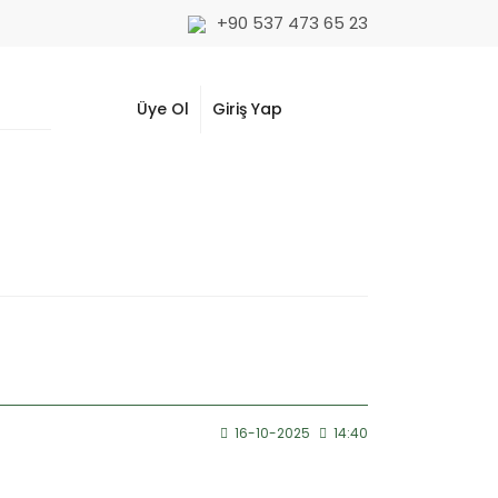
+90 537 473 65 23
Üye Ol
Giriş Yap
16-10-2025
14:40