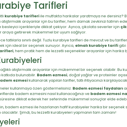
abiye Tarifleri
tli
kurabiye tarifleri
ile mutfakta harikalar yaratmaya ne dersiniz? 
ğlıklı atıştırmalık arayanlar için bu tarifler, hem damak zevkinizi tatmi
 besleyici içerikleriyle dikkat çekiyor. Ayrıca, çikolata severler için
çik
bir araya getirerek mükemmel bir uyum sağlıyor.
 tatlılarla sınırlı değil. Tuzlu kurabiye tarifleri de mevcut ve bu tarif
emek için ideal bir seçenek sunuyor. Ayrıca,
elmalı kurabiye tarifi
gibi
rifleri
, hem pratik hem de lezzetli seçenekler arayanlar için harika b
Kurabiyeleri
klı atıştırmalık arayanlar için mükemmel bir seçenek olabilir. Bu kurabi
katkıda bulunabilir.
Badem ezmesi
, doğal yağlar ve proteinler açı
 badem ezmesi
kullanarak yapılan tarifler, tatlı ihtiyacınızı karşılayacak
zemeler kullanmaya özen göstermelisiniz.
Badem ezmesi faydaları
ar
 tariflerde badem ezmesini nasıl kullanacağınızı ve
badem ezmesi nası
e süresine dikkat ederek her seferinde mükemmel sonuçlar elde edebili
 için, badem ezmesi ile hazırlanan hafif kurabiyeler harika bir seçenek s
cih olacaktır. Şimdi, bu lezzetli kurabiyeleri yapmanın tam zamanı!
yeleri