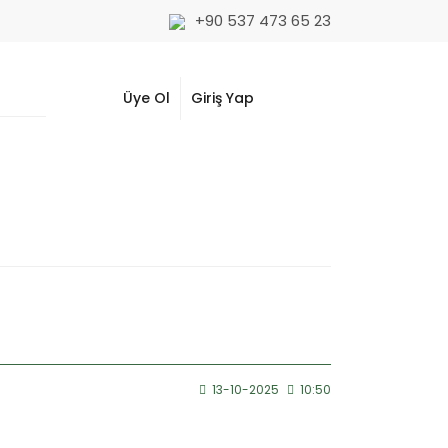
+90 537 473 65 23
Üye Ol
Giriş Yap
13-10-2025
10:50