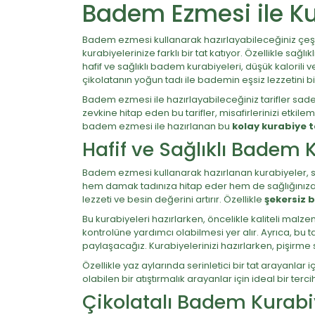
Badem Ezmesi ile Kur
Badem ezmesi kullanarak hazırlayabileceğiniz çeşi
kurabiyelerinize farklı bir tat katıyor. Özellikle sa
hafif ve sağlıklı badem kurabiyeleri, düşük kalorili ve
çikolatanın yoğun tadı ile bademin eşsiz lezzetini 
Badem ezmesi ile hazırlayabileceğiniz tarifler sadece
zevkine hitap eden bu tarifler, misafirlerinizi etkil
badem ezmesi ile hazırlanan bu
kolay kurabiye ta
Hafif ve Sağlıklı Badem 
Badem ezmesi kullanarak hazırlanan kurabiyeler, sağlı
hem damak tadınıza hitap eder hem de sağlığınıza 
lezzeti ve besin değerini artırır. Özellikle
şekersiz
Bu kurabiyeleri hazırlarken, öncelikle kaliteli mal
kontrolüne yardımcı olabilmesi yer alır. Ayrıca, bu
paylaşacağız. Kurabiyelerinizi hazırlarken, pişirm
Özellikle yaz aylarında serinletici bir tat arayanlar
olabilen bir atıştırmalık arayanlar için ideal bir ter
Çikolatalı Badem Kurabi