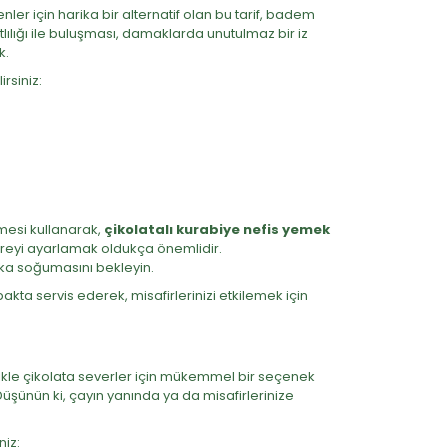
ler için harika bir alternatif olan bu tarif, badem
tlılığı ile buluşması, damaklarda unutulmaz bir iz
k.
rsiniz:
zmesi kullanarak,
çikolatalı kurabiye nefis yemek
, süreyi ayarlamak oldukça önemlidir.
kika soğumasını bekleyin.
bakta servis ederek, misafirlerinizi etkilemek için
llikle çikolata severler için mükemmel bir seçenek
 Düşünün ki, çayın yanında ya da misafirlerinize
niz: