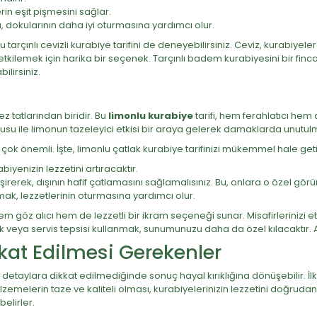
rin eşit pişmesini sağlar.
, dokularının daha iyi oturmasına yardımcı olur.
tarçınlı cevizli kurabiye tarifini de deneyebilirsiniz. Ceviz, kurabiyelere 
zi etkilemek için harika bir seçenek. Tarçınlı badem kurabiyesini bir fi
ilirsiniz.
 tatlarından biridir. Bu
limonlu kurabiye
tarifi, hem ferahlatıcı hem 
 ile limonun tazeleyici etkisi bir araya gelerek damaklarda unutulmaz
 çok önemli. İşte, limonlu çatlak kurabiye tarifinizi mükemmel hale geti
iyenizin lezzetini artıracaktır.
pişirerek, dışının hafif çatlamasını sağlamalısınız. Bu, onlara o özel gö
mak, lezzetlerinin oturmasına yardımcı olur.
 hem göz alıcı hem de lezzetli bir ikram seçeneği sunar. Misafirlerinizi e
k veya servis tepsisi kullanmak, sunumunuzu daha da özel kılacaktır. A
at Edilmesi Gerekenler
detaylara dikkat edilmediğinde sonuç hayal kırıklığına dönüşebilir. İl
melerin taze ve kaliteli olması, kurabiyelerinizin lezzetini doğrudan
elirler.