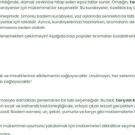
tirildiğinde, damak zevkinize hitap eden eşsiz tatlar sunar. Örneğin,
ta
 arayanlar için mükemmel bir seçenektir. Bu kurabiyeler, özellikle kış ay
eşimidir. Limonlu badem kurabiyesi, yaz aylarında serinletici bir tatlı al
rayanlar için idealdir. Ayrıca, kurabiyelerinizi hazırlarken, aromaların d
ırmasına neden olabilir.
 denemekten çekinmeyin! Aşağıda bazı popüler aromaları bulabilirsini
k ve misafirlerinizi etkilemenizi sağlayacaktır. Unutmayın, her seferind
zı sağlayacaktır!
sıyla damakları şenlendiren bir tatlı seçeneğidir. Bu tarif,
tarçınlı 
 sıcak ve baharatlı tadı birleştiğinde, ortaya çıkan lezzet gerçekten 
asit. Badem ezmesi, un, şeker, yumurta ve tarçın gibi malzemelerle h
 mükemmel uyumunu yakalamak için malzemeleri dikkatlice seçmelisiniz. 
dırır.