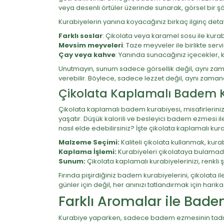
veya desenli örtüler üzerinde sunarak, görsel bir şöl
Kurabiyelerin yanına koyacağınız birkaç ilginç deta
Farklı soslar
: Çikolata veya karamel sosu ile kurabiy
Mevsim meyveleri
: Taze meyveler ile birlikte servi
Çay veya kahve
: Yanında sunacağınız içecekler, ku
Unutmayın, sunum sadece görsellik değil, aynı z
verebilir. Böylece, sadece lezzet değil, aynı zama
Çikolata Kaplamalı Badem K
Çikolata kaplamalı badem kurabiyesi, misafirlerini
yaşatır. Düşük kalorili ve besleyici badem ezmesi ile
nasıl elde edebilirsiniz? İşte çikolata kaplamalı kur
Malzeme Seçimi:
Kaliteli çikolata kullanmak, kurabi
Kaplama İşlemi:
Kurabiyeleri çikolataya bulamada
Sunum:
Çikolata kaplamalı kurabiyelerinizi, renkli 
Fırında pişirdiğiniz badem kurabiyelerini, çikolata 
günler için değil, her anınızı tatlandırmak için hari
Farklı Aromalar ile Bade
Kurabiye yaparken, sadece badem ezmesinin tadı de