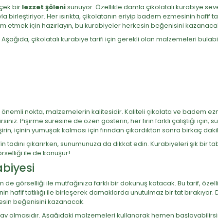
rçek bir
lezzet şöleni
sunuyor. Özellikle damla çikolatalı kurabiye seven
birleştiriyor. Her ısırıkta, çikolatanın eriyip badem ezmesinin hafif ta
ikram etmek için hazırlayın, bu kurabiyeler herkesin beğenisini kazanaca
şağıda, çikolatalı kurabiye tarifi için gerekli olan malzemeleri bulabili
 önemli nokta, malzemelerin kalitesidir. Kaliteli çikolata ve badem e
siniz. Pişirme süresine de özen gösterin; her fırın farklı çalıştığı için
pişirin, içinin yumuşak kalması için fırından çıkardıktan sonra birkaç da
fin tadını çıkarırken, sunumunuza da dikkat edin. Kurabiyeleri şık bir ta
örselliği ile de konuşur!
biyesi
e görselliği ile mutfağınıza farklı bir dokunuş katacak. Bu tarif, öze
 hafif tatlılığı ile birleşerek damaklarda unutulmaz bir tat bırakıyor.
kesin beğenisini kazanacak.
lay olmasıdır. Aşağıdaki malzemeleri kullanarak hemen başlayabilirsi