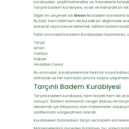
kurabiyeler, çeşitli baharatlar ve meyvelerle birleş
Tarçınlı badem kurabiyesi, sıcak ve baharatlı bir tat
Diğer bir seçenek ise
limon
ile badem ezmesinin birl
Bu tarif, hem hafif hem de lezzetli bir atıştırmalık a
baharat veya meyve eklemek, tatların birbirini bast
Farklı aromalarla badem kurabiyeleri hazırlarken,
Tarçın
Limon
Vanilya
Kakule
Hindistan Cevizi
Bu aromalar, kurabiyelerinize farklı bir boyut kataca
artıracak ve her lokmada yeni bir sürpriz yaşamanı
Tarçınlı Badem Kurabiyesi
Tarçınlı badem kurabiyesi, hem lezzeti hem de aroma
sunuyor. Badem ezmesinin zengin dokusu ile tarçının
denemek için ihtiyacınız olan malzemeler oldukça b
saatlerinizin vazgeçilmezi olacak.
Kurabiyeleri hazırlarken, tarçın ve badem ezmesinin
Malzemelerinizi önceden hazırlayın; bu, süreci hızlan