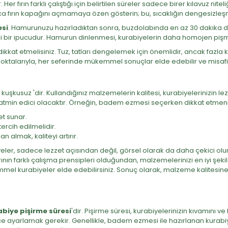
er fırın farklı çalıştığı için belirtilen süreler sadece birer kılavuz nite
nca fırın kapağını açmamaya özen gösterin; bu, sıcaklığın dengesizleş
esi
. Hamurunuzu hazırladıktan sonra, buzdolabında en az 30 dakika din
çerli bir ipucudur. Hamurun dinlenmesi, kurabiyelerin daha homojen pişm
ikkat etmelisiniz. Tuz, tatları dengelemek için önemlidir, ancak fazla ku
noktalarıyla, her seferinde mükemmel sonuçlar elde edebilir ve misafirle
kuşkusuz 'dir. Kullandığınız malzemelerin kalitesi, kurabiyelerinizin lez
tmin edici olacaktır. Örneğin, badem ezmesi seçerken dikkat etmeni
t sunar.
rcih edilmelidir.
n almak, kaliteyi artırır.
iyeler, sadece lezzet açısından değil, görsel olarak da daha çekici ol
rının farklı çalışma prensipleri olduğundan, malzemelerinizi en iyi şeki
el kurabiyeler elde edebilirsiniz. Sonuç olarak, malzeme kalitesine d
abiye pişirme süresi
'dir. Pişirme süresi, kurabiyelerinizin kıvamını ve
tlice ayarlamak gerekir. Genellikle, badem ezmesi ile hazırlanan kurabiy