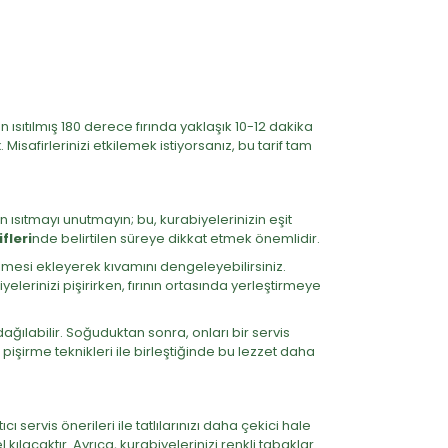
 ısıtılmış 180 derece fırında yaklaşık 10-12 dakika
k
. Misafirlerinizi etkilemek istiyorsanız, bu tarif tam
n ısıtmayı unutmayın; bu, kurabiyelerinizin eşit
fleri
nde belirtilen süreye dikkat etmek önemlidir.
esi ekleyerek kıvamını dengeleyebilirsiniz.
elerinizi pişirirken, fırının ortasında yerleştirmeye
ğılabilir. Soğuduktan sonra, onları bir servis
pişirme teknikleri ile birleştiğinde bu lezzet daha
 servis önerileri ile tatlılarınızı daha çekici hale
ılacaktır. Ayrıca, kurabiyelerinizi renkli tabaklar