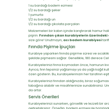
1 su bardağı badem ezmesi
1/2 su bardağı şeker
1 yumurta
1/2 su bardağı un
1/2 su bardağı çikolata parçaları
Malzemeleri bir kabın içinde karıştırarak hamur halin
pişirin.
Fırından çıkan kurabiyelerin üzerindek
size göre! Unutmayın,
acı badem kurabiyesi
tari
Fırında Pişirme İpuçları
Kurabiye yaparken fırında pişirme süresi ve sıcaklık, 
şekilde pişmesini sağlar. Genellikle, 180 derece Celsius
Kurabiyelerinizi fırına koymadan önce, hamurun kı
Ayrıca, fırın tepsinizi yağlamayı ya da yağlı kağıt k
özen gösterin. Bu, kurabiyelerinizin her tarafının eşi
Kurabiyelerinizi fırından aldığınızda, biraz soğumas
tabağına alabilir ve misafirlerinize sunabilirsiniz. 
da artar.
Servis Önerileri
Kurabiyelerinizi sunarken, görsellik ve lezzeti bir ara
getirebilirsiniz. Örneğin, badem ezmesi ile hazırladı