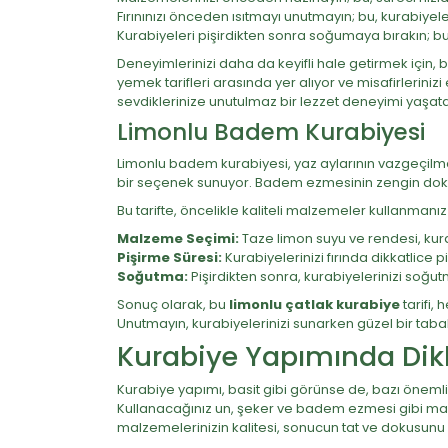
Fırınınızı önceden ısıtmayı unutmayın; bu, kurabiyele
Kurabiyeleri pişirdikten sonra soğumaya bırakın; bu
Deneyimlerinizi daha da keyifli hale getirmek için, bu 
yemek tarifleri arasında yer alıyor ve misafirlerini
sevdiklerinize unutulmaz bir lezzet deneyimi yaşatab
Limonlu Badem Kurabiyesi
Limonlu badem kurabiyesi, yaz aylarının vazgeçilmez
bir seçenek sunuyor. Badem ezmesinin zengin dokusu
Bu tarifte, öncelikle kaliteli malzemeler kullanmanız
Malzeme Seçimi:
Taze limon suyu ve rendesi, kurab
Pişirme Süresi:
Kurabiyelerinizi fırında dikkatlice 
Soğutma:
Pişirdikten sonra, kurabiyelerinizi soğut
Sonuç olarak, bu
limonlu çatlak kurabiye
tarifi,
Unutmayın, kurabiyelerinizi sunarken güzel bir taba
Kurabiye Yapımında Dikk
Kurabiye yapımı, basit gibi görünse de, bazı önemli 
Kullanacağınız un, şeker ve badem ezmesi gibi malze
malzemelerinizin kalitesi, sonucun tat ve dokusunu b