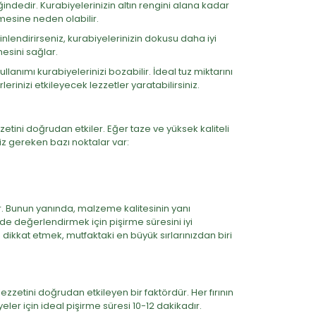
liğindedir. Kurabiyelerinizin altın rengini alana kadar
mesine neden olabilir.
lendirirseniz, kurabiyelerinizin dokusu daha iyi
esini sağlar.
llanımı kurabiyelerinizi bozabilir. İdeal tuz miktarını
rinizi etkileyecek lezzetler yaratabilirsiniz.
zetini doğrudan etkiler. Eğer taze ve yüksek kaliteli
z gereken bazı noktalar var:
ur. Bunun yanında, malzeme kalitesinin yanı
lde değerlendirmek için pişirme süresini iyi
ikkat etmek, mutfaktaki en büyük sırlarınızdan biri
 lezzetini doğrudan etkileyen bir faktördür. Her fırının
eler için ideal pişirme süresi 10-12 dakikadır.