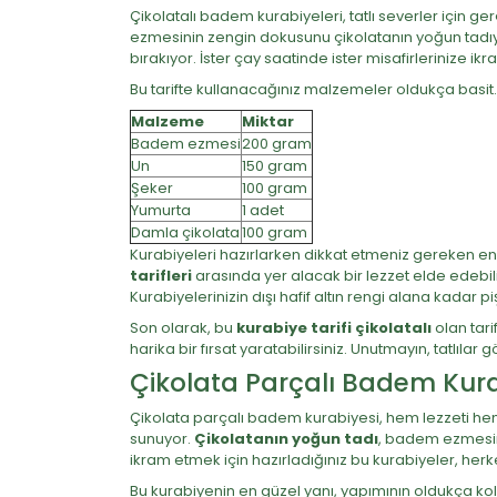
Çikolatalı badem kurabiyeleri, tatlı severler için ge
ezmesinin zengin dokusunu çikolatanın yoğun tadıyla 
bırakıyor. İster çay saatinde ister misafirlerinize 
Bu tarifte kullanacağınız malzemeler oldukça basit. A
Malzeme
Miktar
Badem ezmesi
200 gram
Un
150 gram
Şeker
100 gram
Yumurta
1 adet
Damla çikolata
100 gram
Kurabiyeleri hazırlarken dikkat etmeniz gereken en
tarifleri
arasında yer alacak bir lezzet elde edebilir
Kurabiyelerinizin dışı hafif altın rengi alana kadar 
Son olarak, bu
kurabiye tarifi çikolatalı
olan tari
harika bir fırsat yaratabilirsiniz. Unutmayın, tatlılar g
Çikolata Parçalı Badem Kura
Çikolata parçalı badem kurabiyesi, hem lezzeti hem d
sunuyor.
Çikolatanın yoğun tadı
, badem ezmesinin
ikram etmek için hazırladığınız bu kurabiyeler, her
Bu kurabiyenin en güzel yanı, yapımının oldukça ko