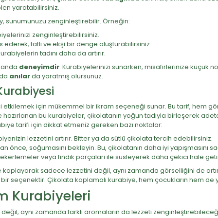
en yaratabilirsiniz.
y, sunumunuzu zenginleştirebilir. Örneğin:
elerinizi zenginleştirebilirsiniz.
s ederek, tatlı ve ekşi bir denge oluşturabilirsiniz.
rabiyelerin tadını daha da artırır.
amanda
deneyimdir
. Kurabiyelerinizi sunarken, misafirlerinize küçük no
nda
anılar
da yaratmış olursunuz.
urabiyesi
zi etkilemek için mükemmel bir ikram seçeneği sunar. Bu tarif, hem g
 hazırlanan bu kurabiyeler, çikolatanın yoğun tadıyla birleşerek adeta b
abiye tarifi için dikkat etmeniz gereken bazı noktalar:
yenizin lezzetini artırır. Bitter ya da sütlü çikolata tercih edebilirsiniz.
n önce, soğumasını bekleyin. Bu, çikolatanın daha iyi yapışmasını sa
şekerlemeler veya fındık parçaları ile süsleyerek daha çekici hale getire
ile kaplayarak sadece lezzetini değil, aynı zamanda görselliğini de art
ka bir seçenektir. Çikolata kaplamalı kurabiye, hem çocukların hem de ye
m Kurabiyeleri
ğil, aynı zamanda farklı aromaların da lezzeti zenginleştirebileceğ