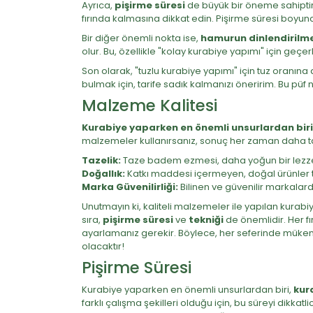
Ayrıca,
pişirme süresi
de büyük bir öneme sahiptir. H
fırında kalmasına dikkat edin. Pişirme süresi boyu
Bir diğer önemli nokta ise,
hamurun dinlendirilm
olur. Bu, özellikle "kolay kurabiye yapımı" için ge
Son olarak, "tuzlu kurabiye yapımı" için tuz oranına d
bulmak için, tarife sadık kalmanızı öneririm. Bu püf 
Malzeme Kalitesi
Kurabiye yaparken en önemli unsurlardan biri
malzemeler kullanırsanız, sonuç her zaman daha ta
Tazelik:
Taze badem ezmesi, daha yoğun bir lezze
Doğallık:
Katkı maddesi içermeyen, doğal ürünler te
Marka Güvenilirliği:
Bilinen ve güvenilir markalarda
Unutmayın ki, kaliteli malzemeler ile yapılan kurab
sıra,
pişirme süresi
ve
tekniği
de önemlidir. Her fı
ayarlamanız gerekir. Böylece, her seferinde mükemm
olacaktır!
Pişirme Süresi
Kurabiye yaparken en önemli unsurlardan biri,
kur
farklı çalışma şekilleri olduğu için, bu süreyi dikka