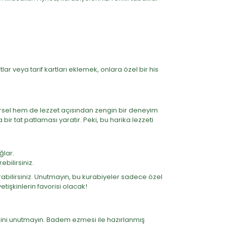
tlar veya tarif kartları eklemek, onlara özel bir his
örsel hem de lezzet açısından zengin bir deneyim
ir tat patlaması yaratır. Peki, bu harika lezzeti
ğlar.
bilirsiniz.
ırabilirsiniz. Unutmayın, bu kurabiyeler sadece özel
tişkinlerin favorisi olacak!
ini unutmayın. Badem ezmesi ile hazırlanmış