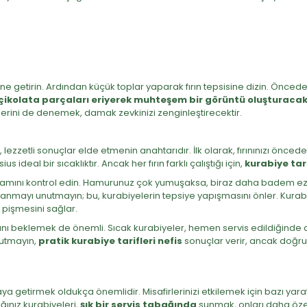
e getirin. Ardından küçük toplar yaparak fırın tepsisine dizin. Önceden
i çikolata parçaları eriyerek muhteşem bir görüntü oluşturaca
flerini de denemek, damak zevkinizi zenginleştirecektir.
lezzetli sonuçlar elde etmenin anahtarıdır. İlk olarak, fırınınızı öncede
 ideal bir sıcaklıktır. Ancak her fırın farklı çalıştığı için,
kurabiye tari
vamını kontrol edin. Hamurunuz çok yumuşaksa, biraz daha badem ezm
ullanmayı unutmayın; bu, kurabiyelerin tepsiye yapışmasını önler. Kurabiy
t pişmesini sağlar.
ını beklemek de önemli. Sıcak kurabiyeler, hemen servis edildiğinde da
Unutmayın,
pratik kurabiye tarifleri nefis
sonuçlar verir, ancak doğru 
ya getirmek oldukça önemlidir. Misafirlerinizi etkilemek için bazı yaratıcı
ğınız kurabiyeleri,
şık bir servis tabağında
sunmak, onları daha özel k