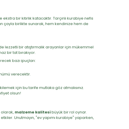
ekstra bir kıtırlık katacaktır. Tarçınlı kurabiye nefis
ncan çayla birlikte sunarak, hem kendinize hem de
de lezzetli bir atıştırmalık arayanlar için mükemmel
 bir tat bırakıyor.
recek bazı ipuçları:
rünümü verecektir.
tkilemek için bu tarife mutlaka göz atmalısınız.
fiyet olsun!
k olarak,
malzeme kalitesi
büyük bir rol oynar.
 etkiler. Unutmayın, "ev yapımı kurabiye" yaparken,