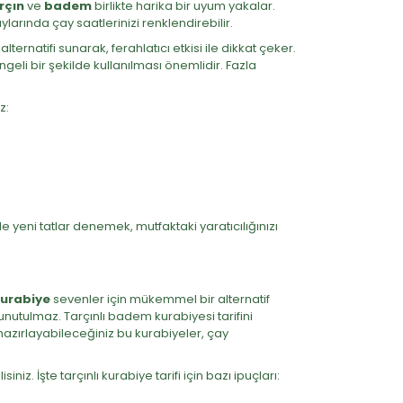
rçın
ve
badem
birlikte harika bir uyum yakalar.
larında çay saatlerinizi renklendirebilir.
ternatifi sunarak, ferahlatıcı etkisi ile dikkat çeker.
engeli bir şekilde kullanılması önemlidir. Fazla
z:
e yeni tatlar denemek, mutfaktaki yaratıcılığınızı
kurabiye
sevenler için mükemmel bir alternatif
unutulmaz. Tarçınlı badem kurabiyesi tarifini
azırlayabileceğiniz bu kurabiyeler, çay
İşte tarçınlı kurabiye tarifi için bazı ipuçları: