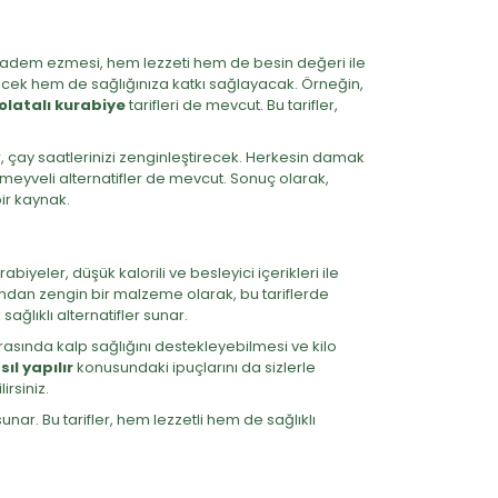
Badem ezmesi, hem lezzeti hem de besin değeri ile
n edecek hem de sağlığınıza katkı sağlayacak. Örneğin,
olatalı kurabiye
tarifleri de mevcut. Bu tarifler,
ler, çay saatlerinizi zenginleştirecek. Herkesin damak
 meyveli alternatifler de mevcut. Sonuç olarak,
ir kaynak.
yeler, düşük kalorili ve besleyici içerikleri ile
sından zengin bir malzeme olarak, bu tariflerde
 sağlıklı alternatifler sunar.
asında kalp sağlığını destekleyebilmesi ve kilo
l yapılır
konusundaki ipuçlarını da sizlerle
rsiniz.
unar. Bu tarifler, hem lezzetli hem de sağlıklı