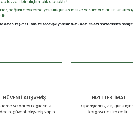
de lezzetli bir atıştırmalık olacaktır!
klar, sağlıklı beslenme yolculuğunuzda size yardımcı olabilir. Unutmayın,
dir.
irme amacı taşımaz. Tanı ve tedaviye yönelik tüm işlemlerinizi doktorunuza danı
GÜVENLİ ALIŞVERİŞ
HIZLI TESLİMAT
deme ve adres bilgilerinizi
Siparişleriniz, 3 iş günü içi
dedin, güvenli alışveriş yapın.
kargoya teslim edilir..