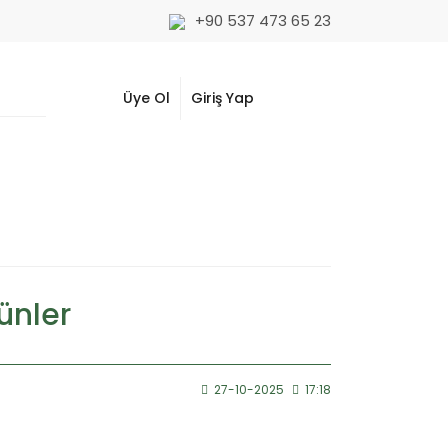
+90 537 473 65 23
Üye Ol
Giriş Yap
rünler
27-10-2025
17:18