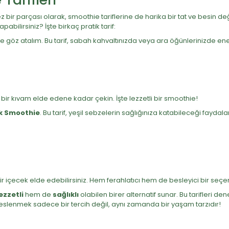
z bir parçası olarak, smoothie tariflerine de harika bir tat ve besin de
pabilirsiniz? İşte birkaç pratik tarif:
ne göz atalım. Bu tarif, sabah kahvaltınızda veya ara öğünlerinizde en
bir kıvam elde edene kadar çekin. İşte lezzetli bir smoothie!
k Smoothie
. Bu tarif, yeşil sebzelerin sağlığınıza katabileceği fayda
ir içecek elde edebilirsiniz. Hem ferahlatıcı hem de besleyici bir seç
ezzetli
hem de
sağlıklı
olabilen birer alternatif sunar. Bu tarifleri d
ı beslenmek sadece bir tercih değil, aynı zamanda bir yaşam tarzıdır!