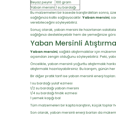
Beyaz peynir
100 gram
Yaban mersini
1 su bardağı
Bu malzemeleri bir kasede karıştırdıktan sonra, üz
sağlığınıza katkı sağlayacaktır.
Yaban mersini
, s
verebileceğini söyleyebiliriz.
Sonuç olarak, yaban mersini ile hazırlanan salatalar
sağlığınızı destekleyebilir hem de yemeğinize görsel
Yaban Mersinli Atıştırmal
Yaban mersini
, sağlıklı atıştırmalıklar için mük
açısından zengin olduğunu söyleyebiliriz. Peki, yaban 
Öncelikle, yaban mersinli yoğurtlu atıştırmalık harik
atıştırmalık hazırlayabilirsiniz. Bu karışım, günün her
Bir diğer pratik tarif ise yaban mersinli enerji topları
1 su bardağı yulaf ezmesi
1/2 su bardağı yaban mersini
1/4 su bardağı fındık ezmesi
1 yemek kaşığı bal
Tüm malzemeleri bir kapta karıştırın, küçük toplar h
Son olarak, yaban mersinli enerji barları da mükemme