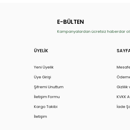
E-BÜLTEN
Kampanyalardan ücretsiz haberdar olm
ÜYELİK
SAYF
Yeni Üyelik
Mesafe
Üye Girişi
Ödeme 
Şifremi Unuttum
Gizlili
İletişim Formu
KVKK A
Kargo Takibi
İade Şa
İletişim