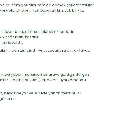
i meyveler, hem göz alıcı hem de damak çatlatan tatlılar
enek olarak öne çıkar. Düşünün ki, sıcak bir yaz
in üzerine taze bir sos olarak eklenebilir.
in beğenisini kazanır.
için idealdir.
ar bakımından zengindir ve vücudunuza birçok fayda
lı mavi yaban mersinleri bir araya geldiğinde, göz
larınıza tatlı bir dokunuş eklerken, aynı zamanda
z, beyaz peynir ve elbette yaban mersini. Bu
göz atın: