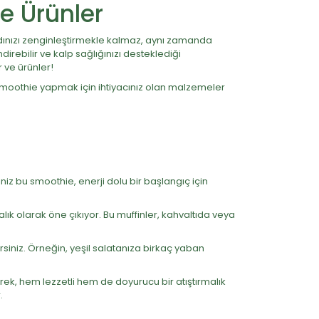
ve Ürünler
tadınızı zenginleştirmekle kalmaz, aynı zamanda
rebilir ve kalp sağlığınızı desteklediği
r ve ürünler!
 smoothie yapmak için ihtiyacınız olan malzemeler
niz bu smoothie, enerji dolu bir başlangıç için
malık olarak öne çıkıyor. Bu muffinler, kahvaltıda veya
irsiniz. Örneğin, yeşil salatanıza birkaç yaban
erek, hem lezzetli hem de doyurucu bir atıştırmalık
.