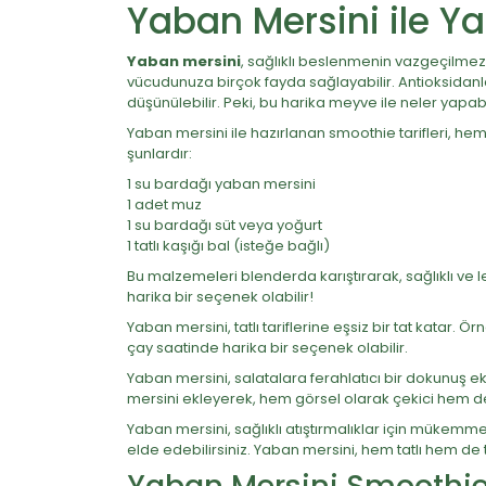
Yaban Mersini ile Yap
Yaban mersini
, sağlıklı beslenmenin vazgeçilmez 
vücudunuza birçok fayda sağlayabilir. Antioksidanla
düşünülebilir. Peki, bu harika meyve ile neler yapabili
Yaban mersini ile hazırlanan smoothie tarifleri, he
şunlardır:
1 su bardağı yaban mersini
1 adet muz
1 su bardağı süt veya yoğurt
1 tatlı kaşığı bal (isteğe bağlı)
Bu malzemeleri blenderda karıştırarak, sağlıklı ve l
harika bir seçenek olabilir!
Yaban mersini, tatlı tariflerine eşsiz bir tat katar. 
çay saatinde harika bir seçenek olabilir.
Yaban mersini, salatalara ferahlatıcı bir dokunuş ekl
mersini ekleyerek, hem görsel olarak çekici hem de 
Yaban mersini, sağlıklı atıştırmalıklar için mükemmel
elde edebilirsiniz. Yaban mersini, hem tatlı hem de tu
Yaban Mersini Smoothie 