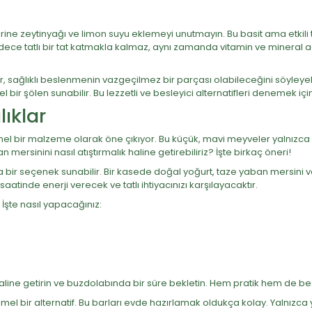
erine zeytinyağı ve limon suyu eklemeyi unutmayın. Bu basit ama etki
adece tatlı bir tat katmakla kalmaz, aynı zamanda vitamin ve mineral a
, sağlıklı beslenmenin vazgeçilmez bir parçası olabileceğini söyleyebi
 bir şölen sunabilir. Bu lezzetli ve besleyici alternatifleri denemek i
ıklar
emmel bir malzeme olarak öne çıkıyor. Bu küçük, mavi meyveler yalnızca
mersinini nasıl atıştırmalık haline getirebiliriz? İşte birkaç öneri!
a bir seçenek sunabilir. Bir kasede doğal yoğurt, taze yaban mersini ve 
 saatinde enerji verecek ve tatlı ihtiyacınızı karşılayacaktır.
. İşte nasıl yapacağınız:
aline getirin ve buzdolabında bir süre bekletin. Hem pratik hem de besl
l bir alternatif. Bu barları evde hazırlamak oldukça kolay. Yalnızca y