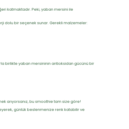
ğeri katmaktadır. Peki, yaban mersini ile
erji dolu bir seçenek sunar. Gerekli malzemeler:
larla birlikte yaban mersininin antioksidan gücünü bir
enek arıyorsanız, bu smoothie tam size göre!
eneyerek, günlük beslenmenize renk katabilir ve