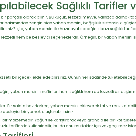
ılabilecek Sağlıklı Tarifler 
bir parçası olarak bilinir. Bu küçük, lezzetli meyve, yalnızca damak 
r bakımından zengin olan yaban mersini, bağışıklık sisteminizi güçlendi
rsiniz? İşte, yaban mersini ile hazırlayabileceğiniz bazı sağlıklı tarifle
m lezzetli hem de besleyici seçeneklerdir. Örneğin, bir yaban mersini
ezzetli bir içecek elde edebilirsiniz. Günün her saatinde tüketebileceği
Örneğin, yaban mersinli muffinler, hem sağlıklı hem de lezzetli bir atıştır
er. Bir salata hazırlarken, yaban mersini ekleyerek tat ve renk katabil
besleyici bir yemek oluşturabilirsiniz.
 bir malzemedir. Yoğurt ile karıştırarak veya granola ile birlikte tüket
zlu tariflerde kullanılabilir, bu da onu mutfaklar için vazgeçilmez kılar
Tarifleri