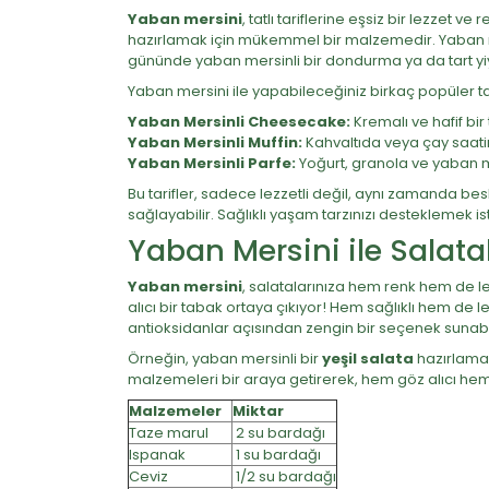
Yaban mersini
, tatlı tariflerine eşsiz bir lezzet 
hazırlamak için mükemmel bir malzemedir. Yaban mersi
gününde yaban mersinli bir dondurma ya da tart yiyo
Yaban mersini ile yapabileceğiniz birkaç popüler tatl
Yaban Mersinli Cheesecake:
Kremalı ve hafif bir
Yaban Mersinli Muffin:
Kahvaltıda veya çay saatin
Yaban Mersinli Parfe:
Yoğurt, granola ve yaban mers
Bu tarifler, sadece lezzetli değil, aynı zamanda be
sağlayabilir. Sağlıklı yaşam tarzınızı desteklemek ist
Yaban Mersini ile Salata
Yaban mersini
, salatalarınıza hem renk hem de le
alıcı bir tabak ortaya çıkıyor! Hem sağlıklı hem de 
antioksidanlar açısından zengin bir seçenek sunabil
Örneğin, yaban mersinli bir
yeşil salata
hazırlamak
malzemeleri bir araya getirerek, hem göz alıcı hem de
Malzemeler
Miktar
Taze marul
2 su bardağı
Ispanak
1 su bardağı
Ceviz
1/2 su bardağı