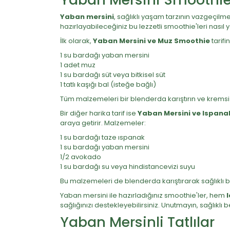
Yaban mersini
, sağlıklı yaşam tarzının vazgeçilme
hazırlayabileceğiniz bu lezzetli smoothie'leri nasıl ya
İlk olarak,
Yaban Mersini ve Muz Smoothie
tarifi
1 su bardağı yaban mersini
1 adet muz
1 su bardağı süt veya bitkisel süt
1 tatlı kaşığı bal (isteğe bağlı)
Tüm malzemeleri bir blenderda karıştırın ve kremsi 
Bir diğer harika tarif ise
Yaban Mersini ve Ispana
araya getirir. Malzemeler:
1 su bardağı taze ıspanak
1 su bardağı yaban mersini
1/2 avokado
1 su bardağı su veya hindistancevizi suyu
Bu malzemeleri de blenderda karıştırarak sağlıklı b
Yaban mersini ile hazırladığınız smoothie'ler, hem
l
sağlığınızı destekleyebilirsiniz. Unutmayın, sağlıkl
Yaban Mersinli Tatlılar