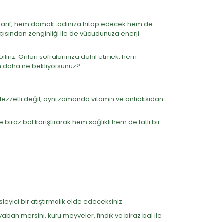
li tarif, hem damak tadınıza hitap edecek hem de
çısından zenginliği ile de vücudunuza enerji
liriz. Onları sofralarınıza dahil etmek, hem
çin daha ne bekliyorsunuz?
 lezzetli değil, aynı zamanda vitamin ve antioksidan
biraz bal karıştırarak hem sağlıklı hem de tatlı bir
eyici bir atıştırmalık elde edeceksiniz.
aban mersini, kuru meyveler, fındık ve biraz bal ile