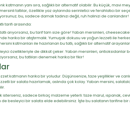
ve renk katmanın yanı sıra, sağlıklı bir alternatif olabilir. Bu küçük, mav
nli tatlılar, özellikle yaz aylarında serinletici ve ferahlatıcı bir seç
rsunuz; bu, sadece damak tadınızı değil, ruh halinizi de canlandırır!
ı tarifi arasında:
 tatlı arıyorsanız, bu tarif tam size göre! Yaban mersinleri, cheesecake'
de harika bir atıştırmalık. Yumuşak dokusu ve yoğun lezzeti ile herkes
ini katmanları ile hazırlanan bu tatlı, sağlıklı bir alternatif arayanlar 
sleyici özellikleriyle de dikkat çeker. Yaban mersinleri, antioksidanl
iyorsanız, bu tatlıları denemek harika bir fikir!
lar
zzet katmanın harika bir yoludur. Düşünsenize, taze yeşillikler ve can
lezzetli bir salata hazırlamak, aslında çok kolay. Yaban mersini, salata
ir.
 isterseniz, sadece birkaç malzeme yeterli: taze marul, ıspanak, cevi
 besleyici bir salata elde edebilirsiniz. İşte bu salatanın tarifine bir 