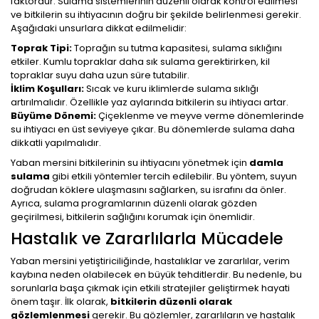
faktördür. Sulama sistemlerinin düzenli olarak kontrol edilmesi
ve bitkilerin su ihtiyacının doğru bir şekilde belirlenmesi gerekir.
Aşağıdaki unsurlara dikkat edilmelidir:
Toprak Tipi:
Toprağın su tutma kapasitesi, sulama sıklığını
etkiler. Kumlu topraklar daha sık sulama gerektirirken, kil
topraklar suyu daha uzun süre tutabilir.
İklim Koşulları:
Sıcak ve kuru iklimlerde sulama sıklığı
artırılmalıdır. Özellikle yaz aylarında bitkilerin su ihtiyacı artar.
Büyüme Dönemi:
Çiçeklenme ve meyve verme dönemlerinde
su ihtiyacı en üst seviyeye çıkar. Bu dönemlerde sulama daha
dikkatli yapılmalıdır.
Yaban mersini bitkilerinin su ihtiyacını yönetmek için
damla
sulama
gibi etkili yöntemler tercih edilebilir. Bu yöntem, suyun
doğrudan köklere ulaşmasını sağlarken, su israfını da önler.
Ayrıca, sulama programlarının düzenli olarak gözden
geçirilmesi, bitkilerin sağlığını korumak için önemlidir.
Hastalık ve Zararlılarla Mücadele
Yaban mersini yetiştiriciliğinde, hastalıklar ve zararlılar, verim
kaybına neden olabilecek en büyük tehditlerdir. Bu nedenle, bu
sorunlarla başa çıkmak için etkili stratejiler geliştirmek hayati
önem taşır. İlk olarak,
bitkilerin düzenli olarak
gözlemlenmesi
gerekir. Bu gözlemler, zararlıların ve hastalık