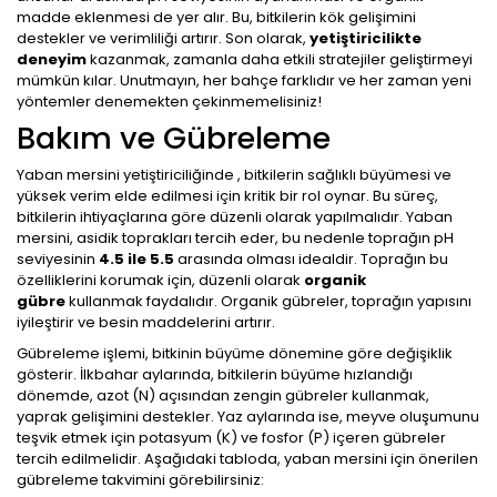
madde eklenmesi de yer alır. Bu, bitkilerin kök gelişimini
destekler ve verimliliği artırır. Son olarak,
yetiştiricilikte
deneyim
kazanmak, zamanla daha etkili stratejiler geliştirmeyi
mümkün kılar. Unutmayın, her bahçe farklıdır ve her zaman yeni
yöntemler denemekten çekinmemelisiniz!
Bakım ve Gübreleme
Yaban mersini yetiştiriciliğinde , bitkilerin sağlıklı büyümesi ve
yüksek verim elde edilmesi için kritik bir rol oynar. Bu süreç,
bitkilerin ihtiyaçlarına göre düzenli olarak yapılmalıdır. Yaban
mersini, asidik toprakları tercih eder, bu nedenle toprağın pH
seviyesinin
4.5 ile 5.5
arasında olması idealdir. Toprağın bu
özelliklerini korumak için, düzenli olarak
organik
gübre
kullanmak faydalıdır. Organik gübreler, toprağın yapısını
iyileştirir ve besin maddelerini artırır.
Gübreleme işlemi, bitkinin büyüme dönemine göre değişiklik
gösterir. İlkbahar aylarında, bitkilerin büyüme hızlandığı
dönemde, azot (N) açısından zengin gübreler kullanmak,
yaprak gelişimini destekler. Yaz aylarında ise, meyve oluşumunu
teşvik etmek için potasyum (K) ve fosfor (P) içeren gübreler
tercih edilmelidir. Aşağıdaki tabloda, yaban mersini için önerilen
gübreleme takvimini görebilirsiniz: