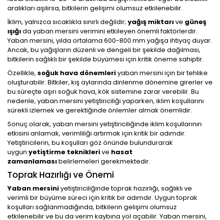
aralıkları aşılırsa, bitkilerin gelişimi olumsuz etkilenebilir.
İklim, yalnızca sıcaklıkla sınırlı değildir;
yağış miktarı
ve
güneş
ışığı
da yaban mersini verimini etkileyen önemli faktörlerdir.
Yaban mersini, yılda ortalama 600-800 mm yağışa ihtiyaç duyar.
Ancak, bu yağışların düzenli ve dengeli bir şekilde dağılması,
bitkilerin sağlıklı bir şekilde büyümesi için kritik öneme sahiptir.
Özellikle,
soğuk hava dönemleri
yaban mersini için bir tehlike
oluşturabilir. Bitkiler, kış aylarında dinlenme dönemine girerler ve
bu süreçte aşırı soğuk hava, kök sistemine zarar verebilir. Bu
nedenle, yaban mersini yetiştiriciliği yaparken, iklim koşullarını
sürekli izlemek ve gerektiğinde önlemler almak önemlidir.
Sonuç olarak, yaban mersini yetiştiriciliğinde iklim koşullarının
etkisini anlamak, verimliliği artırmak için kritik bir adımdır.
Yetiştiricilerin, bu koşulları göz önünde bulundurarak
uygun
yetiştirme teknikleri
ve
hasat
zamanlaması
belirlemeleri gerekmektedir.
Toprak Hazırlığı ve Önemi
Yaban mersini
yetiştiriciliğinde toprak hazırlığı, sağlıklı ve
verimli bir büyüme süreci için kritik bir adımdır. Uygun toprak
koşulları sağlanmadığında, bitkilerin gelişimi olumsuz
etkilenebilir ve bu da verim kaybına yol açabilir. Yaban mersini,