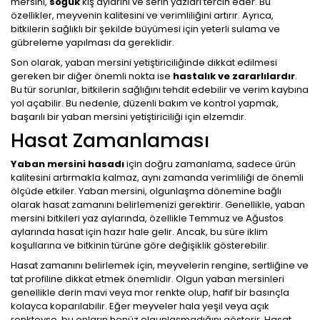
mersini,
soğuk
kış aylarını ve serin yazları tercih eder. Bu
özellikler, meyvenin kalitesini ve verimliliğini artırır. Ayrıca,
bitkilerin sağlıklı bir şekilde büyümesi için yeterli sulama ve
gübreleme yapılması da gereklidir.
Son olarak, yaban mersini yetiştiriciliğinde dikkat edilmesi
gereken bir diğer önemli nokta ise
hastalık ve zararlılardır
.
Bu tür sorunlar, bitkilerin sağlığını tehdit edebilir ve verim kaybına
yol açabilir. Bu nedenle, düzenli bakım ve kontrol yapmak,
başarılı bir yaban mersini yetiştiriciliği için elzemdir.
Hasat Zamanlaması
Yaban mersini hasadı
için doğru zamanlama, sadece ürün
kalitesini artırmakla kalmaz, aynı zamanda verimliliği de önemli
ölçüde etkiler. Yaban mersini, olgunlaşma dönemine bağlı
olarak hasat zamanını belirlemenizi gerektirir. Genellikle, yaban
mersini bitkileri yaz aylarında, özellikle Temmuz ve Ağustos
aylarında hasat için hazır hale gelir. Ancak, bu süre iklim
koşullarına ve bitkinin türüne göre değişiklik gösterebilir.
Hasat zamanını belirlemek için, meyvelerin rengine, sertliğine ve
tat profiline dikkat etmek önemlidir. Olgun yaban mersinleri
genellikle derin mavi veya mor renkte olup, hafif bir basınçla
kolayca koparılabilir. Eğer meyveler hala yeşil veya açık
renkteyse, bu onların henüz olgunlaşmadığını gösterir. Hasat