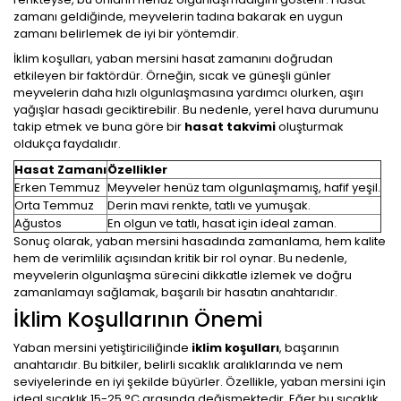
zamanı geldiğinde, meyvelerin tadına bakarak en uygun
zamanı belirlemek de iyi bir yöntemdir.
İklim koşulları, yaban mersini hasat zamanını doğrudan
etkileyen bir faktördür. Örneğin, sıcak ve güneşli günler
meyvelerin daha hızlı olgunlaşmasına yardımcı olurken, aşırı
yağışlar hasadı geciktirebilir. Bu nedenle, yerel hava durumunu
takip etmek ve buna göre bir
hasat takvimi
oluşturmak
oldukça faydalıdır.
Hasat Zamanı
Özellikler
Erken Temmuz
Meyveler henüz tam olgunlaşmamış, hafif yeşil.
Orta Temmuz
Derin mavi renkte, tatlı ve yumuşak.
Ağustos
En olgun ve tatlı, hasat için ideal zaman.
Sonuç olarak, yaban mersini hasadında zamanlama, hem kalite
hem de verimlilik açısından kritik bir rol oynar. Bu nedenle,
meyvelerin olgunlaşma sürecini dikkatle izlemek ve doğru
zamanlamayı sağlamak, başarılı bir hasatın anahtarıdır.
İklim Koşullarının Önemi
Yaban mersini yetiştiriciliğinde
iklim koşulları
, başarının
anahtarıdır. Bu bitkiler, belirli sıcaklık aralıklarında ve nem
seviyelerinde en iyi şekilde büyürler. Özellikle, yaban mersini için
ideal sıcaklık 15-25 °C arasında değişmektedir. Eğer bu sıcaklık