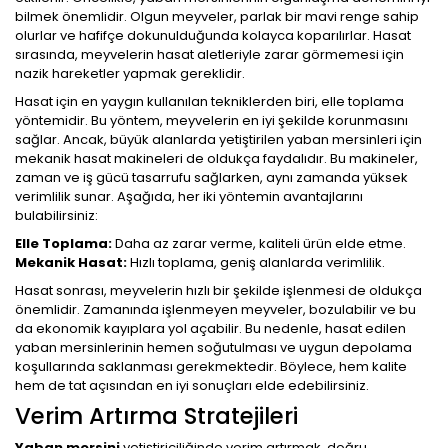
bilmek önemlidir. Olgun meyveler, parlak bir mavi renge sahip
olurlar ve hafifçe dokunulduğunda kolayca koparılırlar. Hasat
sırasında, meyvelerin hasat aletleriyle zarar görmemesi için
nazik hareketler yapmak gereklidir.
Hasat için en yaygın kullanılan tekniklerden biri, elle toplama
yöntemidir. Bu yöntem, meyvelerin en iyi şekilde korunmasını
sağlar. Ancak, büyük alanlarda yetiştirilen yaban mersinleri için
mekanik hasat makineleri de oldukça faydalıdır. Bu makineler,
zaman ve iş gücü tasarrufu sağlarken, aynı zamanda yüksek
verimlilik sunar. Aşağıda, her iki yöntemin avantajlarını
bulabilirsiniz:
Elle Toplama:
Daha az zarar verme, kaliteli ürün elde etme.
Mekanik Hasat:
Hızlı toplama, geniş alanlarda verimlilik.
Hasat sonrası, meyvelerin hızlı bir şekilde işlenmesi de oldukça
önemlidir. Zamanında işlenmeyen meyveler, bozulabilir ve bu
da ekonomik kayıplara yol açabilir. Bu nedenle, hasat edilen
yaban mersinlerinin hemen soğutulması ve uygun depolama
koşullarında saklanması gerekmektedir. Böylece, hem kalite
hem de tat açısından en iyi sonuçları elde edebilirsiniz.
Verim Artırma Stratejileri
Yaban mersini
yetiştiriciliğinde verim artırmak, doğru