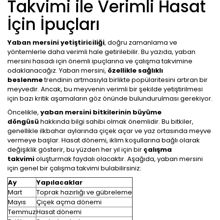
Takvimi ile Verimli Hasat
İçin İpuçları
Yaban mersini yetiştiriciliği
, doğru zamanlama ve
yöntemlerle daha verimli hale getirilebilir. Bu yazıda, yaban
mersini hasadı için önemli ipuçlarına ve çalışma takvimine
odaklanacağız. Yaban mersini,
özellikle sağlıklı
beslenme
trendinin artmasıyla birlikte popülaritesini artıran bir
meyvedir. Ancak, bu meyvenin verimli bir şekilde yetiştirilmesi
için bazı kritik aşamaların göz önünde bulundurulması gerekiyor.
Öncelikle,
yaban mersini bitkilerinin büyüme
döngüsü
hakkında bilgi sahibi olmak önemlidir. Bu bitkiler,
genellikle ilkbahar aylarında çiçek açar ve yaz ortasında meyve
vermeye başlar. Hasat dönemi, iklim koşullarına bağlı olarak
değişiklik gösterir, bu yüzden her yıl için bir
çalışma
takvimi
oluşturmak faydalı olacaktır. Aşağıda, yaban mersini
için genel bir çalışma takvimi bulabilirsiniz:
Ay
Yapılacaklar
Mart
Toprak hazırlığı ve gübreleme
Mayıs
Çiçek açma dönemi
Temmuz
Hasat dönemi