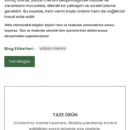
Sonuç olarak, yaban mersini yetiştiriciliğinde hastalık ve
zararlılarla mücadele, dikkatli bir yaklaşım ve sürekli izleme
gerektirir. Bu sayede, hem verim kaybı önlenir hem de sağlıklı bir
hasat elde edilir.
Web sitemizdeki bilgiler kişileri tanı ve tedaviye yönlendirme amacı
taşımaz. Tanı ve tedaviye yönelik tüm işlemlerinizi doktorunuza
danışmadan uygulamayınız.
Blog Etiketleri :
yaban mersini
Tüm Bloglar
TAZE ÜRÜN
Ürünlerimiz özenle hazırlanır, titizlikle paketlenip kontrol
edildikten sonra güvenle size ulaştırılır.