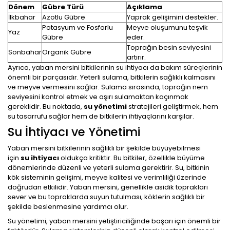
Dönem
Gübre Türü
Açıklama
İlkbahar
Azotlu Gübre
Yaprak gelişimini destekler.
Potasyum ve Fosforlu
Meyve oluşumunu teşvik
Yaz
Gübre
eder.
Toprağın besin seviyesini
Sonbahar
Organik Gübre
artırır.
Ayrıca, yaban mersini bitkilerinin su ihtiyacı da bakım süreçlerinin
önemli bir parçasıdır. Yeterli sulama, bitkilerin sağlıklı kalmasını
ve meyve vermesini sağlar. Sulama sırasında, toprağın nem
seviyesini kontrol etmek ve aşırı sulamaktan kaçınmak
gereklidir. Bu noktada,
su yönetimi
stratejileri geliştirmek, hem
su tasarrufu sağlar hem de bitkilerin ihtiyaçlarını karşılar.
Su İhtiyacı ve Yönetimi
Yaban mersini bitkilerinin sağlıklı bir şekilde büyüyebilmesi
için
su ihtiyacı
oldukça kritiktir. Bu bitkiler, özellikle büyüme
dönemlerinde düzenli ve yeterli sulama gerektirir. Su, bitkinin
kök sisteminin gelişimi, meyve kalitesi ve verimliliği üzerinde
doğrudan etkilidir. Yaban mersini, genellikle asidik toprakları
sever ve bu topraklarda suyun tutulması, köklerin sağlıklı bir
şekilde beslenmesine yardımcı olur.
Su yönetimi, yaban mersini yetiştiriciliğinde başarı için önemli bir