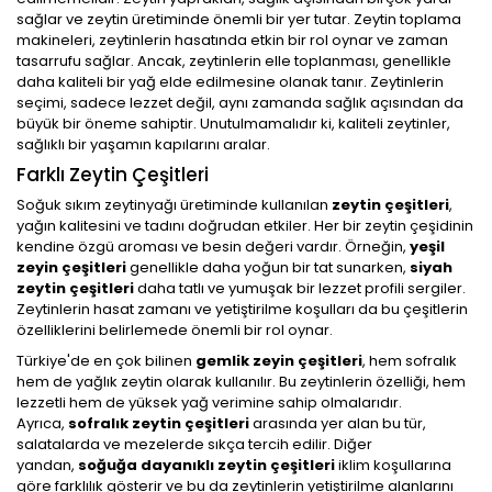
sağlar ve zeytin üretiminde önemli bir yer tutar. Zeytin toplama
makineleri, zeytinlerin hasatında etkin bir rol oynar ve zaman
tasarrufu sağlar. Ancak, zeytinlerin elle toplanması, genellikle
daha kaliteli bir yağ elde edilmesine olanak tanır. Zeytinlerin
seçimi, sadece lezzet değil, aynı zamanda sağlık açısından da
büyük bir öneme sahiptir. Unutulmamalıdır ki, kaliteli zeytinler,
sağlıklı bir yaşamın kapılarını aralar.
Farklı Zeytin Çeşitleri
Soğuk sıkım zeytinyağı üretiminde kullanılan
zeytin çeşitleri
,
yağın kalitesini ve tadını doğrudan etkiler. Her bir zeytin çeşidinin
kendine özgü aroması ve besin değeri vardır. Örneğin,
yeşil
zeyin çeşitleri
genellikle daha yoğun bir tat sunarken,
siyah
zeytin çeşitleri
daha tatlı ve yumuşak bir lezzet profili sergiler.
Zeytinlerin hasat zamanı ve yetiştirilme koşulları da bu çeşitlerin
özelliklerini belirlemede önemli bir rol oynar.
Türkiye'de en çok bilinen
gemlik zeyin çeşitleri
, hem sofralık
hem de yağlık zeytin olarak kullanılır. Bu zeytinlerin özelliği, hem
lezzetli hem de yüksek yağ verimine sahip olmalarıdır.
Ayrıca,
sofralık zeytin çeşitleri
arasında yer alan bu tür,
salatalarda ve mezelerde sıkça tercih edilir. Diğer
yandan,
soğuğa dayanıklı zeytin çeşitleri
iklim koşullarına
göre farklılık gösterir ve bu da zeytinlerin yetiştirilme alanlarını