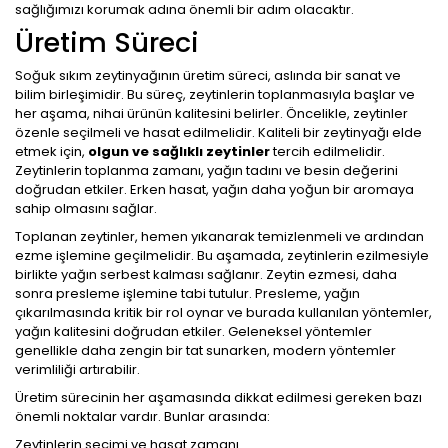
sağlığımızı korumak adına önemli bir adım olacaktır.
Üretim Süreci
Soğuk sıkım zeytinyağının üretim süreci, aslında bir sanat ve
bilim birleşimidir. Bu süreç, zeytinlerin toplanmasıyla başlar ve
her aşama, nihai ürünün kalitesini belirler. Öncelikle, zeytinler
özenle seçilmeli ve hasat edilmelidir. Kaliteli bir zeytinyağı elde
etmek için,
olgun ve sağlıklı zeytinler
tercih edilmelidir.
Zeytinlerin toplanma zamanı, yağın tadını ve besin değerini
doğrudan etkiler. Erken hasat, yağın daha yoğun bir aromaya
sahip olmasını sağlar.
Toplanan zeytinler, hemen yıkanarak temizlenmeli ve ardından
ezme işlemine geçilmelidir. Bu aşamada, zeytinlerin ezilmesiyle
birlikte yağın serbest kalması sağlanır. Zeytin ezmesi, daha
sonra presleme işlemine tabi tutulur. Presleme, yağın
çıkarılmasında kritik bir rol oynar ve burada kullanılan yöntemler,
yağın kalitesini doğrudan etkiler. Geleneksel yöntemler
genellikle daha zengin bir tat sunarken, modern yöntemler
verimliliği artırabilir.
Üretim sürecinin her aşamasında dikkat edilmesi gereken bazı
önemli noktalar vardır. Bunlar arasında:
Zeytinlerin seçimi ve hasat zamanı