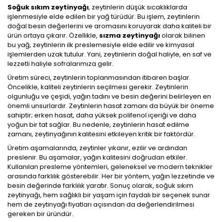
Soğuk sıkım zeytinyağı
, zeytinlerin düşük sıcaklıklarda
işlenmesiyle elde edilen bir yağ türüdür. Bu işlem, zeytinlerin
doğal besin değerlerini ve aromasını koruyarak daha kaliteli bir
ürün ortaya çıkarır. Özellikle,
sızma zeytinyağı
olarak bilinen
bu yağ, zeytinlerin ilk preslemesiyle elde edilir ve kimyasal
işlemlerden uzak tutulur. Yani, zeytinlerin doğal haliyle, en saf ve
lezzetli haliyle sofralarımıza gelir.
Üretim süreci, zeytinlerin toplanmasından itibaren başlar.
Öncelikle, kaliteli zeytinlerin seçilmesi gerekir. Zeytinlerin
olgunluğu ve çeşidi, yağın tadını ve besin değerini belirleyen en
önemli unsurlardır. Zeytinlerin hasat zamanı da büyük bir öneme
sahiptir; erken hasat, daha yüksek polifenol içeriği ve daha
yoğun bir tat sağlar. Bu nedenle, zeytinlerin hasat edilme
zamanı, zeytinyağının kalitesini etkileyen kritik bir faktördür.
Üretim aşamalarında, zeytinler yıkanır, ezilir ve ardından
preslenir. Bu aşamalar, yağın kalitesini doğrudan etkiler.
Kullanılan presleme yöntemleri, geleneksel ve modern teknikler
arasında farklılık gösterebilir. Her bir yöntem, yağın lezzetinde ve
besin değerinde farklılık yaratır. Sonuç olarak, soğuk sıkım
zeytinyağı, hem sağlıklı bir yaşam için faydalı bir seçenek sunar
hem de zeytinyağı fiyatları açısından da değerlendirilmesi
gereken bir üründür.