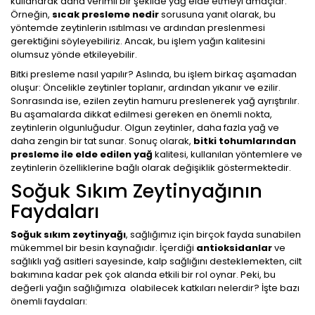
kullanarak daha verimli bir şekilde yağ elde etmeyi amaçlar.
Örneğin,
sıcak presleme nedir
sorusuna yanıt olarak, bu
yöntemde zeytinlerin ısıtılması ve ardından preslenmesi
gerektiğini söyleyebiliriz. Ancak, bu işlem yağın kalitesini
olumsuz yönde etkileyebilir.
Bitki presleme nasıl yapılır? Aslında, bu işlem birkaç aşamadan
oluşur: Öncelikle zeytinler toplanır, ardından yıkanır ve ezilir.
Sonrasında ise, ezilen zeytin hamuru preslenerek yağ ayrıştırılır.
Bu aşamalarda dikkat edilmesi gereken en önemli nokta,
zeytinlerin olgunluğudur. Olgun zeytinler, daha fazla yağ ve
daha zengin bir tat sunar. Sonuç olarak,
bitki tohumlarından
presleme ile elde edilen yağ
kalitesi, kullanılan yöntemlere ve
zeytinlerin özelliklerine bağlı olarak değişiklik göstermektedir.
Soğuk Sıkım Zeytinyağının
Faydaları
Soğuk sıkım zeytinyağı
, sağlığımız için birçok fayda sunabilen
mükemmel bir besin kaynağıdır. İçerdiği
antioksidanlar
ve
sağlıklı yağ asitleri sayesinde, kalp sağlığını desteklemekten, cilt
bakımına kadar pek çok alanda etkili bir rol oynar. Peki, bu
değerli yağın sağlığımıza olabilecek katkıları nelerdir? İşte bazı
önemli faydaları: