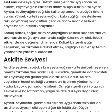
sistemi
devreye girer. Üretim süreçlerinde uygulanan bu
sistem, zeytinyağının kalitesini artırmak için kritik bir rol oynar.
Ayrıca, zeytinyağının sağlıkta kalite açısından da büyük önemi
vardır. Yüksek kaliteli zeytinyağları, kalp sağlığını destekleyen
tekli doymamış yağ asitleri içerir ve antioksidan özellikleri
sayesinde hücreleri koruyabilir.
Sonuç olarak, soğuk sıkım zeytinyağının kalitesi, sadece tadı ve
aromasıyla değil, aynı zamanda sağlık üzerindeki olabilecek
etkileriyle de değerlendirilmelidir. Kaliteli bir zeytinyağı
seçerken, bu faktörlere dikkat etmek, sağlığınız için en iyi tercihi
yapmanıza yardımcı olacaktır.
Asidite Seviyesi
Asidite seviyesi, soğuk sıkım zeytinyağının kalitesini belirleyen en
önemli faktörlerden biridir. Düşük asidite, genellikle daha kaliteli
bir zeytinyağının göstergesi olarak kabul edilir. Asidite,
zeytinlerin hasat edildiği zamandan, işlenme yöntemlerine
kadar birçok aşamadan etkilenir. Örneğin, zeytinlerin olgunluk
seviyesi ve hasat zamanı, yağın asidite düzeyini doğrudan
etkileyebilir.
Ayrıca, zeytinlerin işlenme sürecinde uygulanan teknikler de
asidite seviyesini etkileyen diğer bir faktördür. Düşük