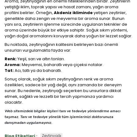
Aroma, zeytinyağının en önemli niteliklerinden biridir. Zeytinlerin
yetiştiği iklim, toprak yapısı ve hasat zamanı, yağın aroma
profilini belirler. Örneğin,
Akdeniz ikliminde
yetişen zeytinler,
genellikle daha zengin ve meyvemsi bir aroma sunar. Bunun
yanı sıra, zeytinlerin işlenme sürecinde uygulanan teknikler de
aroma üzerinde büyük bir etkiye sahiptir. Soğuk sıkım yöntemi,
yağın doğal aromalarını koruyarak daha yoğun bir lezzet sağlar.
Bu noktada, zeytinyağının kalitesini belirleyen bazı önemli
unsurları vurgulamakta fayda var:
Renk:
Yeşil, sarı ve altın tonları.
Aroma:
Meyvemsi, baharatlı veya çiçeksi notalar.
Tat:
Acı, tatlı ya da baharatlı.
Sonuç olarak, soğuk sıkım zeytinyağının renk ve aroma
özellikleri, sadece bir yağ değil, aynı zamanda bir deneyim
sunar. Bu nedenle, zeytinyağı seçerken bu unsurlara dikkat
etmek, sağlıklı ve lezzetli bir tercih yapmanıza yardımcı
olacaktır.
Web sitemizdeki bilgiler kişileri tanı ve tedaviye yönlendirme amacı
taşımaz. Tanı ve tedaviye yönelik tüm işlemlerinizi doktorunuza
danışmadan uygulamayınız.
Blog Etiketleri :
Zeytinyağı