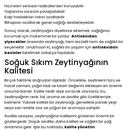
Hücreleri serbest radikallerden koruyabilir.
Yaşlanma sürecini yavaşlatabilir.
Kalp hastalıkları riskini azaltabilir
İltihapları azaltarak genel sağlığı destekleyebilir.
Sonuç olarak, zeytinyağını diyetinize eklemek, sağlığınızı
korumak için mükemmel bir yoldur.
Antioksidan
yiyecekler
arasında zeytinyağı, hem lezzetli hem de sağlıklı bir
seçenektir. Unutmayın ki, sağlıklı bir yaşam için
antioksidan
besinler
tüketmek oldukça faydalıdır.
Soğuk Sıkım Zeytinyağının
Kalitesi
Birçok faktörle doğrudan ilişkilidir. Öncelikle, zeytinlerin türü ve
hasat zamanı, yağın tadı ve besin değerini etkileyen en önemli
unsurlardandır. Kalite nedir diye soracak olursanız, bu,
zeytinyağının renk, tat, aroma ve asidite gibi özellikleriyle
belirlenir. Yüksek kaliteli bir zeytinyağı, genellikle parlak yeşil
veya sarı renkte olur ve yoğun bir aromaya sahiptir.
Asidite seviyesi, zeytinyağının kalitesini gösteren önemli bir
göstergedir. Düşük asidite, daha kaliteli ve sağlıklı bir yağ
anlamına gelir. İşte bu noktada,
kalite yönetim