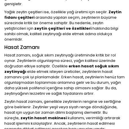
genişletir.
Yağlık zeytin çeşitleri ise, özellikle yağ üretimi için seçilir.
Zeytin
fidanı çeşitleri
arasında yapılan seçim, zeytinlerin büyüme
sürecinde kritik bir öneme sahiptir. Bu nedenle, zeytin
yetiştiricileri için
zeytin çeşitleri ve özellikleri
hakkında bilgi
sahibi olmak, kaliteli zeytinyağı elde etmek adına oldukça
önemlidir.
Hasat Zamanı
Hasat zamanı, soğuk sıkım zeytinyağı üretiminde kritik bir rol
oynar. Zeytinlerin olgunlaşma süreci, yağın kalitesi üzerinde
doğrudan etkiye sahiptir. Özellikle
erken hasat soğuk sıkım
zeytinyağı
elde etmek isteyen üreticiler, zeytinlerin hasat
zamanını çok iyi planlamalıdır. Erken hasat, zeytinlerin henüz tam
olgunlaşmadan toplanması anlamına gelir ve bu durum, yağın
daha yüksek polifenol içeriğine sahip olmasını sağlar. Bu da,
zeytinyağının lezzetini ve sağlık faydalarını artırır.
Zeytin hasat zamanı, genellikle zeytinlerin rengine ve sertliğine
göre belirlenir. Zeytinler yeşil veya siyah renge döndüğünde,
hasat için uygun bir zaman dilimi başlamış demektir. Bu
süreçte,
zeytin hasat makinesi
kullanımı, verimliliği artırarak
hasat işlemini kolaylaştırır. Ancak, zeytinlerin hasat edilmesi
sırasında dikkat edilmesi gereken bazı unsurlar vardır: