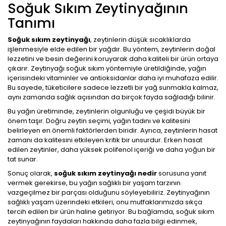
Soğuk Sıkım Zeytinyağının
Tanımı
Soğuk sıkım zeytinyağı
, zeytinlerin düşük sıcaklıklarda
işlenmesiyle elde edilen bir yağdır. Bu yöntem, zeytinlerin doğal
lezzetini ve besin değerini koruyarak daha kaliteli bir ürün ortaya
çıkarır. Zeytinyağı soğuk sıkım yöntemiyle üretildiğinde, yağın
içerisindeki vitaminler ve antioksidanlar daha iyi muhafaza edilir.
Bu sayede, tüketicilere sadece lezzetli bir yağ sunmakla kalmaz,
aynı zamanda sağlık açısından da birçok fayda sağladığı bilinir.
Bu yağın üretiminde, zeytinlerin olgunluğu ve çeşidi büyük bir
önem taşır. Doğru zeytin seçimi, yağın tadını ve kalitesini
belirleyen en önemli faktörlerden biridir. Ayrıca, zeytinlerin hasat
zamanı da kalitesini etkileyen kritik bir unsurdur. Erken hasat
edilen zeytinler, daha yüksek polifenol içeriği ve daha yoğun bir
tat sunar.
Sonuç olarak,
soğuk sıkım zeytinyağı nedir
sorusuna yanıt
vermek gerekirse, bu yağın sağlıklı bir yaşam tarzının
vazgeçilmez bir parçası olduğunu söyleyebiliriz. Zeytinyağının
sağlıklı yaşam üzerindeki etkileri, onu mutfaklarımızda sıkça
tercih edilen bir ürün haline getiriyor. Bu bağlamda, soğuk sıkım
zeytinyağının faydaları hakkında daha fazla bilgi edinmek,