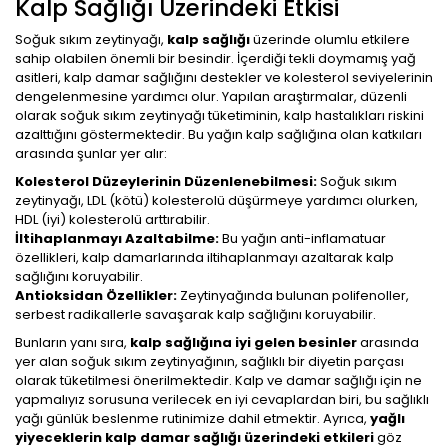
Kalp Sağlığı Üzerindeki Etkisi
Soğuk sıkım zeytinyağı,
kalp sağlığı
üzerinde olumlu etkilere
sahip olabilen önemli bir besindir. İçerdiği tekli doymamış yağ
asitleri, kalp damar sağlığını destekler ve kolesterol seviyelerinin
dengelenmesine yardımcı olur. Yapılan araştırmalar, düzenli
olarak soğuk sıkım zeytinyağı tüketiminin, kalp hastalıkları riskini
azalttığını göstermektedir. Bu yağın kalp sağlığına olan katkıları
arasında şunlar yer alır:
Kolesterol Düzeylerinin Düzenlenebilmesi:
Soğuk sıkım
zeytinyağı, LDL (kötü) kolesterolü düşürmeye yardımcı olurken,
HDL (iyi) kolesterolü arttırabilir.
İltihaplanmayı Azaltabilme:
Bu yağın anti-inflamatuar
özellikleri, kalp damarlarında iltihaplanmayı azaltarak kalp
sağlığını koruyabilir.
Antioksidan Özellikler:
Zeytinyağında bulunan polifenoller,
serbest radikallerle savaşarak kalp sağlığını koruyabilir.
Bunların yanı sıra,
kalp sağlığına iyi gelen besinler
arasında
yer alan soğuk sıkım zeytinyağının, sağlıklı bir diyetin parçası
olarak tüketilmesi önerilmektedir. Kalp ve damar sağlığı için ne
yapmalıyız sorusuna verilecek en iyi cevaplardan biri, bu sağlıklı
yağı günlük beslenme rutinimize dahil etmektir. Ayrıca,
yağlı
yiyeceklerin kalp damar sağlığı üzerindeki etkileri
göz