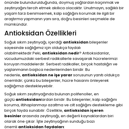
önünde bulundurulduğunda, doymuş yağlardan kaçınmak ve
zeytinyağını tercih etmek akıllıca olacaktır. Unutmayın, sağlıklı bir
yaşam tarzı benimsemek, kalp sağlığını korumak ile ilgili bir
araştırma yapmanın yanı sıra, doğru besinleri seçmekle de
mümkündür.
Antioksidan Özellikleri
Soğuk sıkım zeytinyağı, içerdiği
antioksidan
bileşenler
sayesinde sağlığımız için oldukça faydalı
olabilmektedir.Peki,
antioksidan nedir
? Antioksidanlar,
vücudumuzdaki serbest radikallerle savaşarak hücrelerimizi
koruyan maddelerdir. Serbest radikaller, birçok hastalığın ve
yaşlanmanın başlıca nedenlerinden biridir. Bu
nedenle,
antioksidan ne işe yarar
sorusunun yanıtı oldukça
önemlidir; çünkü bu bileşenler, hücre hasarını önleyerek
sağlığımızı destekleyebilir.
Soğuk sıkım zeytinyağında bulunan polifenoller, en
güçlü
antioksidan
lardan biridir. Bu bileşenler, kalp sağlığını
koruma, iltihaplanmayı azaltma ve cilt sağlığını destekleme gibi
birçok fayda sunabilir. Özellikle,
antioksidan içeren
besinler
arasında zeytinyağı, en değerli kaynaklardan biri
olarak öne çıkar. İşte zeytinyağının sunduğu bazı
önemli
antioksidan faydaları
: