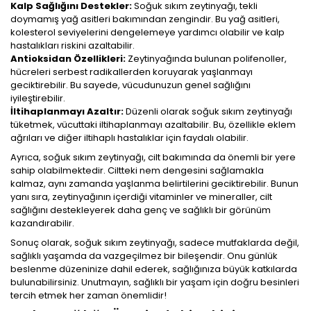
Kalp Sağlığını Destekler:
Soğuk sıkım zeytinyağı, tekli
doymamış yağ asitleri bakımından zengindir. Bu yağ asitleri,
kolesterol seviyelerini dengelemeye yardımcı olabilir ve kalp
hastalıkları riskini azaltabilir.
Antioksidan Özellikleri:
Zeytinyağında bulunan polifenoller,
hücreleri serbest radikallerden koruyarak yaşlanmayı
geciktirebilir. Bu sayede, vücudunuzun genel sağlığını
iyileştirebilir.
İltihaplanmayı Azaltır:
Düzenli olarak soğuk sıkım zeytinyağı
tüketmek, vücuttaki iltihaplanmayı azaltabilir. Bu, özellikle eklem
ağrıları ve diğer iltihaplı hastalıklar için faydalı olabilir.
Ayrıca, soğuk sıkım zeytinyağı, cilt bakımında da önemli bir yere
sahip olabilmektedir. Ciltteki nem dengesini sağlamakla
kalmaz, aynı zamanda yaşlanma belirtilerini geciktirebilir. Bunun
yanı sıra, zeytinyağının içerdiği vitaminler ve mineraller, cilt
sağlığını destekleyerek daha genç ve sağlıklı bir görünüm
kazandırabilir.
Sonuç olarak, soğuk sıkım zeytinyağı, sadece mutfaklarda değil,
sağlıklı yaşamda da vazgeçilmez bir bileşendir. Onu günlük
beslenme düzeninize dahil ederek, sağlığınıza büyük katkılarda
bulunabilirsiniz. Unutmayın, sağlıklı bir yaşam için doğru besinleri
tercih etmek her zaman önemlidir!