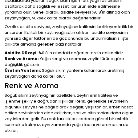
sıcaklıklarda yapılan soğuk sıkım işlemleri, yağın asiditesini
azaltarak daha sağlıklı ve lezzetli bir ürün elde edilmesine
yardımcı olur. Genel olarak, asidite seviyesi %0.8'in altında olan
zeytinyağları, yüksek kalite olarak değerlendirilir.
Özetle, asidite seviyesi, zeytinyağının kalitesini belirleyen kritik bir
unsurdur. Kaliteli bir zeytinyağı satın alırken, asidite seviyesinin
yanı sıra diğer faktörleri de göz önünde bulundurmalısınız. İşte
dikkate almanız gereken bazı noktalar:
Asidite Düzeyi:
%0.8'in altındaki değerler tercih edilmelidir.
Renk ve Aroma:
Yağın rengi ve aroması, zeytin türüne göre
değişiklik gösterir.
Üretim Yöntemi:
Soğuk sıkım yöntemi kullanılarak üretilmiş
zeytinyağları daha kaliteli olur.
Renk ve Aroma
Soğuk sıkım zeytinyağının özellikleri, zeytinlerin kalitesi ve
işlenme şekliyle doğrudan ilişkilidir. Renk, genellikle zeytinlerin
olgunluk seviyesine bağlı olarak değişir; yeşil tonlar, erken hasat
edilen zeytinlerden elde edilirken, sarı ve altın tonları daha olgun
zeytinlerden gelir. Bu renk farklılıkları, sadece görsel bir estetik
sunmakla kalmaz, aynı zamanda yağın tadını ve aromasını da
etkiler.