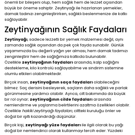
önemli bir bileşeni olup, hem sağlık hem de lezzet açısından
büyük bir öneme sahiptir. Zeytinyağı ile hazırlanan yemekler,
damak tadınızı zenginleştirirken, sağlıklı beslenmenize de katkı
sağlayabilir.
Zeytinyağının Sağlık Faydaları
Zeytinyağı
, sadece lezzetli bir yemek malzemesi değil, aynı
zamanda sağlık açısından da pek çok fayda sunabilir. Günlük
yaşamımızda bu değerli yağın yer alması, hem damak tadımızı
zenginleştirir hem de sağlığımıza katkıda bulunabilir.
Özellikle
zeytinyağının faydaları
arasında, kalp sağlığını
destekleme, kilo kontrolü sağlayabilme ve sindirim sistemine
olumlu etkileri olabilmektedir.
Birçok insan,
zeytinyağının saça faydaları
olabileceğini
bilmez. Saç derisini besleyerek, saçların daha sağlıklı ve parlak
görünmesine yardımcı olabilir. Ayrıca, cilt bakımında da büyük
bir rol oynar;
zeytinyağının cilde faydaları
arasında
nemlendirme ve yaşlanma belirtilerini azaltma özellikleri olabilir.
Özellikle
hakiki zeytinyağı faydaları
, ciltteki kuruluğu önler ve
doğal bir ışıltı kazandırdığı düşünülür.
Birçok kişi,
zeytinyağı yüze faydaları
ile ilgili olarak bu yağı
doğal bir nemlendirici olarak kullanmayı tercih eder. Yüzdeki