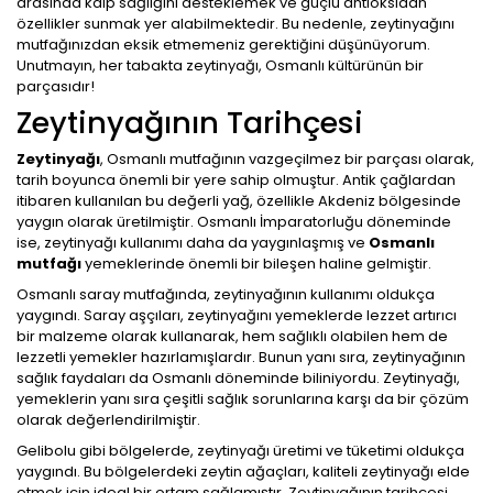
arasında kalp sağlığını desteklemek ve güçlü antioksidan
özellikler sunmak yer alabilmektedir. Bu nedenle, zeytinyağını
mutfağınızdan eksik etmemeniz gerektiğini düşünüyorum.
Unutmayın, her tabakta zeytinyağı, Osmanlı kültürünün bir
parçasıdır!
Zeytinyağının Tarihçesi
Zeytinyağı
, Osmanlı mutfağının vazgeçilmez bir parçası olarak,
tarih boyunca önemli bir yere sahip olmuştur. Antik çağlardan
itibaren kullanılan bu değerli yağ, özellikle Akdeniz bölgesinde
yaygın olarak üretilmiştir. Osmanlı İmparatorluğu döneminde
ise, zeytinyağı kullanımı daha da yaygınlaşmış ve
Osmanlı
mutfağı
yemeklerinde önemli bir bileşen haline gelmiştir.
Osmanlı saray mutfağında, zeytinyağının kullanımı oldukça
yaygındı. Saray aşçıları, zeytinyağını yemeklerde lezzet artırıcı
bir malzeme olarak kullanarak, hem sağlıklı olabilen hem de
lezzetli yemekler hazırlamışlardır. Bunun yanı sıra, zeytinyağının
sağlık faydaları da Osmanlı döneminde biliniyordu. Zeytinyağı,
yemeklerin yanı sıra çeşitli sağlık sorunlarına karşı da bir çözüm
olarak değerlendirilmiştir.
Gelibolu gibi bölgelerde, zeytinyağı üretimi ve tüketimi oldukça
yaygındı. Bu bölgelerdeki zeytin ağaçları, kaliteli zeytinyağı elde
etmek için ideal bir ortam sağlamıştır. Zeytinyağının tarihçesi