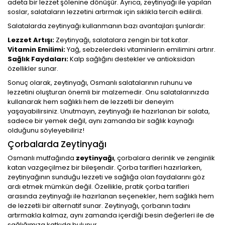
adeta bir lezzet şölenine dönüşür. Ayrıca, zeytinyağı ile yapılan
soslar, salataların lezzetini artırmak için sıklıkla tercih edilirdi.
Salatalarda zeytinyağı kullanmanın bazı avantajları şunlardır:
Lezzet Artışı:
Zeytinyağı, salatalara zengin bir tat katar.
Vitamin Emilimi:
Yağ, sebzelerdeki vitaminlerin emilimini artırır.
Sağlık Faydaları:
Kalp sağlığını destekler ve antioksidan
özellikler sunar.
Sonuç olarak, zeytinyağı, Osmanlı salatalarının ruhunu ve
lezzetini oluşturan önemli bir malzemedir. Onu salatalarınızda
kullanarak hem sağlıklı hem de lezzetli bir deneyim
yaşayabilirsiniz. Unutmayın, zeytinyağı ile hazırlanan bir salata,
sadece bir yemek değil, aynı zamanda bir sağlık kaynağı
olduğunu söyleyebiliriz!
Çorbalarda Zeytinyağı
Osmanlı mutfağında
zeytinyağı
, çorbalara derinlik ve zenginlik
katan vazgeçilmez bir bileşendir. Çorba tarifleri hazırlarken,
zeytinyağının sunduğu lezzeti ve sağlığa olan faydalarını göz
ardı etmek mümkün değil. Özellikle, pratik çorba tarifleri
arasında zeytinyağı ile hazırlanan seçenekler, hem sağlıklı hem
de lezzetli bir alternatif sunar. Zeytinyağı, çorbanın tadını
artırmakla kalmaz, aynı zamanda içerdiği besin değerleri ile de
sağlığımıza katkıda bulunur.