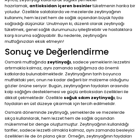
hazırlamak,
antioksidan içeren besinler
tüketmenin harika bir
yoludur. Özellikle salatalarda ve mezelerde zeytinyağının
kullanımı, hem lezzet hem de sağlık açısından büyük fayda
sağladığı düşünülür. Unutmayın ki, düzenli olarak zeytinyağı
tüketmek, genel sağlık durumunuzu iyileştirebilir ve hastalıklara
karşı koruma sağlayabilir. Bu nedenle, zeytinyağını
mutfağınızdan eksik etmeyin!
Sonuç ve Değerlendirme
Osmanlı mutfağında
zeytinyağı
, sadece yemeklerin lezzetini
artırmakla kalmaz, aynı zamanda sağlığımıza da önemli
katkılarda bulunabilmektedir. Zeytinyağının tarih boyunca
mutfaktaki yeri, onun ne kadar değerli bir malzeme olduğunu
gözler önüne seriyor. Bugün, zeytinyağının faydaları arasında
kalp sağlığını desteklemesi ve güçlü antioksidan özellikleri ile
dikkat çekmektedir. Özellikle
soğuk sıkım zeytinyağı
, bu
faydaları en üst düzeye çıkarmak için tercih edilmelidir.
Osmanlı döneminde zeytinyağı, yemeklerde ve mezelerde
sıkça kullanılarak, hem lezzet hem de sağlık açısından
mükemmel bir denge oluşturmuştur. Zeytinyağının kullanıldığı
tarifler, sadece lezzetli olmakla kalmaz, aynı zamanda besleyici
özellikleri ile de ön plana çıkar. Örneğin, zeytinyağının faydaları