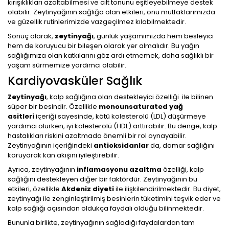
kırışıklıkları azaltabilmesi ve cilt tonunu eşitleyebilmeye destek
olabilir. Zeytinyağının sağlığa olan etkileri, onu mutfaklarımızda
ve güzellik rutinlerimizde vazgeçilmez kılabilmektedir.
Sonuç olarak,
zeytinyağı
, günlük yaşamımızda hem besleyici
hem de koruyucu bir bileşen olarak yer almalıdır. Bu yağın
sağlığımıza olan katkılarını göz ardı etmemek, daha sağlıklı bir
yaşam sürmemize yardımcı olabilir.
Kardiyovasküler Sağlık
Zeytinyağı
, kalp sağlığına olan destekleyici özelliği ile bilinen
süper bir besindir. Özellikle
monounsaturated yağ
asitleri
içeriği sayesinde, kötü kolesterolü (LDL) düşürmeye
yardımcı olurken, iyi kolesterolü (HDL) arttırabilir. Bu denge, kalp
hastalıkları riskini azaltmada önemli bir rol oynayabilir.
Zeytinyağının içeriğindeki
antioksidanlar
da, damar sağlığını
koruyarak kan akışını iyileştirebilir.
Ayrıca, zeytinyağının
inflamasyonu azaltma
özelliği, kalp
sağlığını destekleyen diğer bir faktördür. Zeytinyağının bu
etkileri, özellikle
Akdeniz diyeti
ile ilişkilendirilmektedir. Bu diyet,
zeytinyağı ile zenginleştirilmiş besinlerin tüketimini teşvik eder ve
kalp sağlığı açısından oldukça faydalı olduğu bilinmektedir.
Bununla birlikte, zeytinyağının sağladığı faydalardan tam