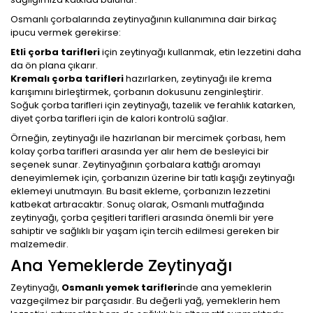
Osmanlı çorbalarında zeytinyağının kullanımına dair birkaç
ipucu vermek gerekirse:
Etli çorba tarifleri
için zeytinyağı kullanmak, etin lezzetini daha
da ön plana çıkarır.
Kremalı çorba tarifleri
hazırlarken, zeytinyağı ile krema
karışımını birleştirmek, çorbanın dokusunu zenginleştirir.
Soğuk çorba tarifleri için zeytinyağı, tazelik ve ferahlık katarken,
diyet çorba tarifleri için de kalori kontrolü sağlar.
Örneğin, zeytinyağı ile hazırlanan bir mercimek çorbası, hem
kolay çorba tarifleri arasında yer alır hem de besleyici bir
seçenek sunar. Zeytinyağının çorbalara kattığı aromayı
deneyimlemek için, çorbanızın üzerine bir tatlı kaşığı zeytinyağı
eklemeyi unutmayın. Bu basit ekleme, çorbanızın lezzetini
katbekat artıracaktır. Sonuç olarak, Osmanlı mutfağında
zeytinyağı, çorba çeşitleri tarifleri arasında önemli bir yere
sahiptir ve sağlıklı bir yaşam için tercih edilmesi gereken bir
malzemedir.
Ana Yemeklerde Zeytinyağı
Zeytinyağı,
Osmanlı yemek tarifleri
nde ana yemeklerin
vazgeçilmez bir parçasıdır. Bu değerli yağ, yemeklerin hem