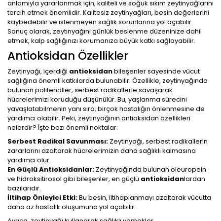
anlamıyla yararlanmak için, kaliteli ve soğuk sıkım zeytinyağlarını
tercih etmek önemlidir. Kalitesiz zeytinyağları, besin değerlerini
kaybedebilir ve istenmeyen sağlık sorunlarına yol açabilir.
Sonuç olarak, zeytinyağını günlük beslenme düzeninize dahil
etmek, kalp sağlığınızı korumanıza büyük katkı sağlayabilir.
Antioksidan Özellikler
Zeytinyağı, içerdiği
antioksidan
bileşenler sayesinde vücut
sağlığına önemli katkılarda bulunabilir. Özellikle, zeytinyağında
bulunan polifenoller, serbest radikallerle savaşarak
hücrelerimizi koruduğu düşünülür. Bu, yaşlanma sürecini
yavaşlatabilmenin yanı sıra, birçok hastalığın önlenmesine de
yardımcı olabilir. Peki, zeytinyağının antioksidan özellikleri
nelerdir? İşte bazı önemli noktalar:
Serbest Radikal Savunması:
Zeytinyağı, serbest radikallerin
zararlarını azaltarak hücrelerimizin daha sağlıklı kalmasına
yardımcı olur.
En Güçlü Antioksidanlar:
Zeytinyağında bulunan oleuropein
ve hidroksitirosol gibi bileşenler, en güçlü
antioksidan
lardan
bazılarıdır.
İltihap Önleyici Etki:
Bu besin, iltihaplanmayı azaltarak vücutta
daha az hastalık oluşumuna yol açabilir.
Ayrıca, zeytinyağı kullanarak sağlıklı yemekler