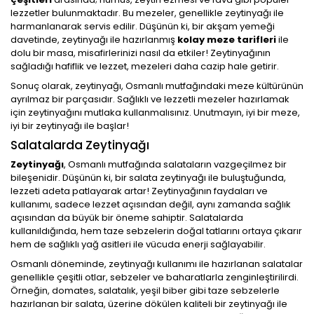
lezzetler bulunmaktadır. Bu mezeler, genellikle zeytinyağı ile
harmanlanarak servis edilir. Düşünün ki, bir akşam yemeği
davetinde, zeytinyağı ile hazırlanmış
kolay meze tarifleri
ile
dolu bir masa, misafirlerinizi nasıl da etkiler! Zeytinyağının
sağladığı hafiflik ve lezzet, mezeleri daha cazip hale getirir.
Sonuç olarak, zeytinyağı, Osmanlı mutfağındaki meze kültürünün
ayrılmaz bir parçasıdır. Sağlıklı ve lezzetli mezeler hazırlamak
için zeytinyağını mutlaka kullanmalısınız. Unutmayın, iyi bir meze,
iyi bir zeytinyağı ile başlar!
Salatalarda Zeytinyağı
Zeytinyağı
, Osmanlı mutfağında salataların vazgeçilmez bir
bileşenidir. Düşünün ki, bir salata zeytinyağı ile buluştuğunda,
lezzeti adeta patlayarak artar! Zeytinyağının faydaları ve
kullanımı, sadece lezzet açısından değil, aynı zamanda sağlık
açısından da büyük bir öneme sahiptir. Salatalarda
kullanıldığında, hem taze sebzelerin doğal tatlarını ortaya çıkarır
hem de sağlıklı yağ asitleri ile vücuda enerji sağlayabilir.
Osmanlı döneminde, zeytinyağı kullanımı ile hazırlanan salatalar
genellikle çeşitli otlar, sebzeler ve baharatlarla zenginleştirilirdi.
Örneğin, domates, salatalık, yeşil biber gibi taze sebzelerle
hazırlanan bir salata, üzerine dökülen kaliteli bir zeytinyağı ile