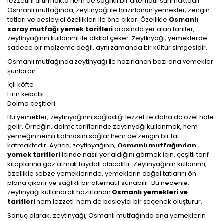
lezzetini artırmakta hem de sağlıklı bir alternatif sunmaktadır.
Osmanlı mutfağında, zeytinyağı ile hazırlanan yemekler, zengin
tatları ve besleyici özellikleri ile öne çıkar. Özellikle
Osmanlı
saray mutfağı yemek tarifleri
arasında yer alan tarifler,
zeytinyağının kullanımı ile dikkat çeker. Zeytinyağı, yemeklerde
sadece bir malzeme değil, aynı zamanda bir kültür simgesidir.
Osmanlı mutfağında zeytinyağı ile hazırlanan bazı ana yemekler
şunlardır:
İçli köfte
Fırın kebabı
Dolma çeşitleri
Bu yemekler, zeytinyağının sağladığı lezzet ile daha da özel hale
gelir. Örneğin, dolma tariflerinde zeytinyağı kullanmak, hem
yemeğin nemli kalmasını sağlar hem de zengin bir tat
katmaktadır. Ayrıca, zeytinyağının,
Osmanlı mutfağından
yemek tarifleri
içinde nasıl yer aldığını görmek için, çeşitli tarif
kitaplarına göz atmak faydalı olacaktır. Zeytinyağının kullanımı,
özellikle sebze yemeklerinde, yemeklerin doğal tatlarını ön
plana çıkarır ve sağlıklı bir alternatif sunabilir. Bu nedenle,
zeytinyağı kullanarak hazırlanan
Osmanlı yemekleri ve
tarifleri
hem lezzetli hem de besleyici bir seçenek oluşturur.
Sonuç olarak, zeytinyağı, Osmanlı mutfağında ana yemeklerin