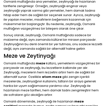
Osmanlı mutfağında ana yemekler, zeytinyağı ile hazırlanan
tariflerle zenginleşir. Örneğin, zeytinyağlı enginar veya
zeytinyağlı yaprak sarma gibi yemekler, hem damak tadına
hitap eder hem de sağlıklı bir seçenek sunar. Ayrıca, zeytinyağı
ile yapılan mezeler, misafirlerin beğenisini kazanmak için
mükemmel bir başlangıçtır. Bu nedenle, zeytinyağı, Osmanlı
mutfağının vazgeçilmez bir bileşeni olarak öne çıkar.
Sonuç olarak, zeytinyağı, Osmanlı mutfağında sadece bir
malzeme değil, aynı zamanda kültürel bir mirasın parçasıdır.
Zeytinyağının bu denli önemli bir yer tutması, onu sadece lezzetli
değil, aynı zamanda sağlıklı bir alternatif haline getirir.
Meze ve Zeytinyağı
Osmanlı mutfağında
meze
kültürü, yemeklerin vazgeçilmez bir
parçasıdır ve zeytinyağı, bu lezzetlerin kalbinde yer alır.
Zeytinyağı, mezelerin hem lezzetini artırır hem de sağlıklı bir
alternatif sunar. Özellikle
atom meze
gibi zengin içerikli
mezelerde, zeytinyağının kullanımı, tatların bir araya gelerek
harika bir uyum sağlamasına yardımcı olur. Zeytinyağı ile
hazırlanan meze tarifleri, hem damak tadını zenginleştirir hem
de sofraların göz alıcılığını artırır.
Osmanlı döneminde, zeytinyağı ile hazırlanan
meze
çeşitleri
arasında; humus, zeytin ezmesi ve fava gibi popüler