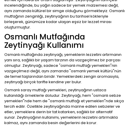
incelendiğinde, bu yağın sadece bir yemek malzemesi değil,
aynı zamanda kültürel bir simge olduğunu görmekteyiz. Osmanlı
mutfağının zenginliği, zeytinyağının bu tarihsel kökleriyle
birleşerek, günümüze kadar ulaşan eşsiz bir lezzet mirası
oluşturmuştur.
Osmanlı Mutfağında
Zeytinyağı Kullanımı
Osmanlı mutfağında zeytinyağı, yemeklerin lezzetini artırmanın
yanı sıra, sağlıklı bir yaşam tarzının da vazgeçilmez bir parçası
olmuştur. Zeytinyağı, sadece "osmanlı mutfağı yemekleri"nin
vazgeçilmezi değil, aynı zamanda "osmanlı yemek kültürü"nün
de temel taşlarından biridir. Yemeklerdeki zengin aromasıyla,
zeytinyağı birçok tarifte kendine yer bulur.
Osmanlı saray mutfağı yemekleri, zeytinyağının ustaca
kullanıldığı örneklerle doludur. Zeytinyağı, hem "osmanlı sebze
yemekleri"nde hem de "osmanlı mutfağı et yemekleri"nde sıkça
tercih edilir. Özellikle zeytinyağında marine edilen sebzeler ve
etler, yemeklere derin bir tat katarken, sağlıklı bir alternatif
sunar. Zeytinyağının kullanımı, yemeklerin lezzetini artırmakla
kalmaz, aynı zamanda besin değerlerini de korur.