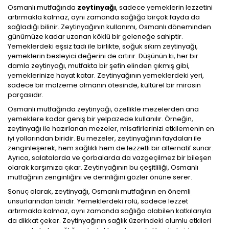
Osmanlı mutfağında
zeytinyağı
, sadece yemeklerin lezzetini
artırmakla kalmaz, aynı zamanda sağlığa birçok fayda da
sağladığı bilinir. Zeytinyağının kullanımı, Osmanlı döneminden
günümüze kadar uzanan köklü bir geleneğe sahiptir.
Yemeklerdeki eşsiz tadı ile birlikte, soğuk sıkım zeytinyağı,
yemeklerin besleyici değerini de artırır. Düşünün ki, her bir
damla zeytinyağı, mutfakta bir şefin elinden çıkmış gibi,
yemeklerinize hayat katar. Zeytinyağının yemeklerdeki yeri,
sadece bir malzeme olmanın ötesinde, kültürel bir mirasın
parçasıdır.
Osmanlı mutfağında zeytinyağı, özellikle mezelerden ana
yemeklere kadar geniş bir yelpazede kullanılır. Örneğin,
zeytinyağı ile hazırlanan mezeler, misafirlerinizi etkilemenin en
iyi yollarından biridir. Bu mezeler, zeytinyağının faydaları ile
zenginleşerek, hem sağlıklı hem de lezzetli bir alternatif sunar.
Ayrıca, salatalarda ve çorbalarda da vazgeçilmez bir bileşen
olarak karşımıza çıkar. Zeytinyağının bu çeşitliliği, Osmanlı
mutfağının zenginliğini ve derinliğini gözler önüne serer.
Sonuç olarak, zeytinyağı, Osmanlı mutfağının en önemli
unsurlarından biridir. Yemeklerdeki rolü, sadece lezzet
artırmakla kalmaz, aynı zamanda sağlığa olabilen katkılarıyla
da dikkat çeker. Zeytinyağının sağlık üzerindeki olumlu etkileri