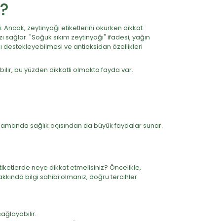
z?
ı. Ancak, zeytinyağı etiketlerini okurken dikkat
ı sağlar. "Soğuk sıkım zeytinyağı" ifadesi, yağın
ını destekleyebilmesi ve antioksidan özellikleri
abilir, bu yüzden dikkatli olmakta fayda var.
ynı zamanda sağlık açısından da büyük faydalar sunar.
etiketlerde neye dikkat etmelisiniz? Öncelikle,
akkında bilgi sahibi olmanız, doğru tercihler
sağlayabilir.