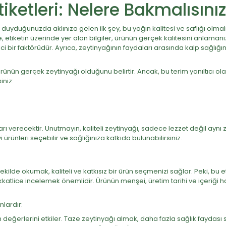
tiketleri: Nelere Bakmalısını
ni duyduğunuzda aklınıza gelen ilk şey, bu yağın kalitesi ve saflığı olmal
etiketin üzerinde yer alan bilgiler, ürünün gerçek kalitesini anlamanız
eyici bir faktörüdür. Ayrıca, zeytinyağının faydaları arasında kalp sağlığ
 ürünün gerçek zeytinyağı olduğunu belirtir. Ancak, bu terim yanıltıcı ol
iniz:
uçları verecektir. Unutmayın, kaliteli zeytinyağı, sadece lezzet değil a
 ürünleri seçebilir ve sağlığınıza katkıda bulunabilirsiniz.
şekilde okumak, kaliteli ve katkısız bir ürün seçmenizi sağlar. Peki, bu 
ikkatlice incelemek önemlidir. Ürünün menşei, üretim tarihi ve içeriği h
nlardır:
n değerlerini etkiler. Taze zeytinyağı almak, daha fazla sağlık faydası 