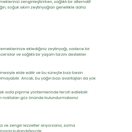
erinizi zenginleştirirken, sağlıklı bir alternatif
eğin, soğuk sıkım zeytinyağları genellikle daha
. Yemeklerinize eklediğiniz zeytinyağı, sadece bir
el kılar ve sağlıklı bir yaşam tarzını destekler.
nmesiyle elde edilir ve bu süreçte bazı besin
 olmayabilir. Ancak, bu yağın bazı avantajları da yok
ek ısıda pişirme yöntemlerinde tercih edilebilir.
azı noktaları göz önünde bulundurmalısınız:
zı ve zengin lezzetler arıyorsanız, sızma
amaçla kullandığınızdır.