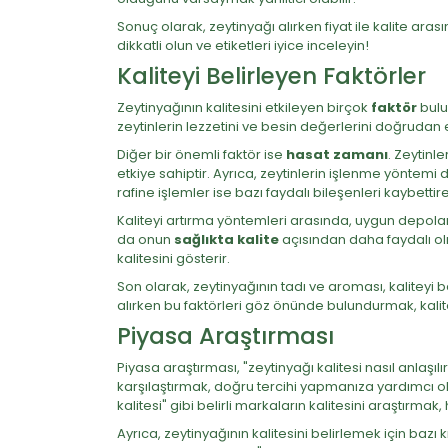
Sonuç olarak, zeytinyağı alırken fiyat ile kalite ar
dikkatli olun ve etiketleri iyice inceleyin!
Kaliteyi Belirleyen Faktörler
Zeytinyağının kalitesini etkileyen birçok
faktör
bulun
zeytinlerin lezzetini ve besin değerlerini doğrudan et
Diğer bir önemli faktör ise
hasat zamanı
. Zeytinl
etkiye sahiptir. Ayrıca, zeytinlerin işlenme yöntemi 
rafine işlemler ise bazı faydalı bileşenleri kaybettireb
Kaliteyi artırma yöntemleri arasında, uygun depolam
da onun
sağlıkta kalite
açısından daha faydalı olma
kalitesini gösterir.
Son olarak, zeytinyağının tadı ve aroması, kaliteyi b
alırken bu faktörleri göz önünde bulundurmak, kalit
Piyasa Araştırması
Piyasa araştırması, "zeytinyağı kalitesi nasıl anlaşılır
karşılaştırmak, doğru tercihi yapmanıza yardımcı olur
kalitesi" gibi belirli markaların kalitesini araştırma
Ayrıca, zeytinyağının kalitesini belirlemek için bazı k