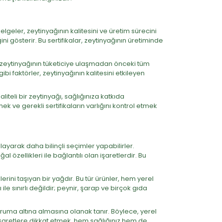
elgeler, zeytinyağının kalitesini ve üretim sürecini
ğini gösterir. Bu sertifikalar, zeytinyağının üretiminde
, zeytinyağının tüketiciye ulaşmadan önceki tüm
 faktörler, zeytinyağının kalitesini etkileyen
liteli bir zeytinyağı, sağlığınıza katkıda
ek ve gerekli sertifikaların varlığını kontrol etmek
ayarak daha bilinçli seçimler yapabilirler.
l özellikleri ile bağlantılı olan işaretlerdir. Bu
lerini taşıyan bir yağdır. Bu tür ürünler, hem yerel
le sınırlı değildir; peynir, şarap ve birçok gıda
 koruma altına almasına olanak tanır. Böylece, yerel
i işaretlere dikkat etmek, hem sağlığınız hem de