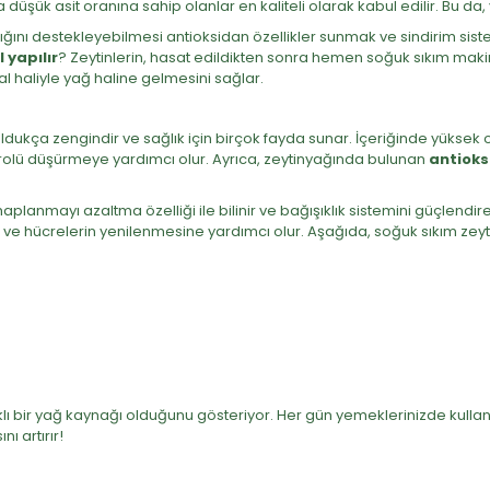
şük asit oranına sahip olanlar en kaliteli olarak kabul edilir. Bu da, ya
ığını destekleyebilmesi antioksidan özellikler sunmak ve sindirim sis
 yapılır
? Zeytinlerin, hasat edildikten sonra hemen soğuk sıkım makin
l haliyle yağ haline gelmesini sağlar.
oldukça zengindir ve sağlık için birçok fayda sunar. İçeriğinde yükse
sterolü düşürmeye yardımcı olur. Ayrıca, zeytinyağında bulunan
antioks
 iltihaplanmayı azaltma özelliği ile bilinir ve bağışıklık sistemini güçlend
rur ve hücrelerin yenilenmesine yardımcı olur. Aşağıda, soğuk sıkım zey
klı bir yağ kaynağı olduğunu gösteriyor. Her gün yemeklerinizde kullan
ı artırır!