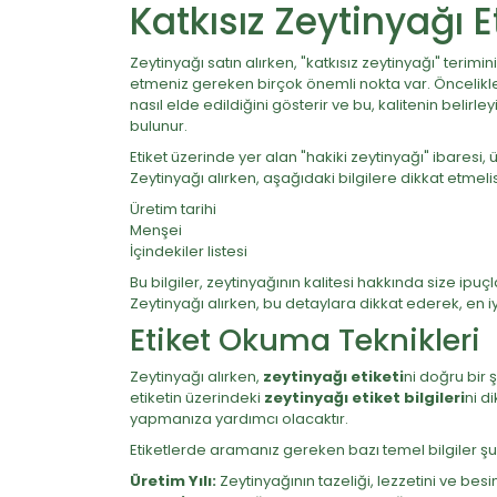
Katkısız Zeytinyağı E
Zeytinyağı satın alırken, "katkısız zeytinyağı" terimi
etmeniz gereken birçok önemli nokta var. Öncelikle, 
nasıl elde edildiğini gösterir ve bu, kalitenin belirl
bulunur.
Etiket üzerinde yer alan "hakiki zeytinyağı" ibaresi,
Zeytinyağı alırken, aşağıdaki bilgilere dikkat etmelis
Üretim tarihi
Menşei
İçindekiler listesi
Bu bilgiler, zeytinyağının kalitesi hakkında size ip
Zeytinyağı alırken, bu detaylara dikkat ederek, en iyi
Etiket Okuma Teknikleri
Zeytinyağı alırken,
zeytinyağı etiketi
ni doğru bir 
etiketin üzerindeki
zeytinyağı etiket bilgileri
ni d
yapmanıza yardımcı olacaktır.
Etiketlerde aramanız gereken bazı temel bilgiler şu
Üretim Yılı:
Zeytinyağının tazeliği, lezzetini ve besi