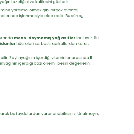
ğın tazeliğini ve kalitesini gösterir.
temine yardımcı olmak gibi birçok avantaj
elerinde işlenmesiyle elde edilir. Bu süreç,
k oranda
mono-doymamış yağ asitleri
bulunur. Bu
idanlar
hücreleri serbest radikallerden korur,
irebilir. Zeytinyağının içerdiği vitaminler arasında
E
tinyağının içerdiği bazı önemli besin değerlerini
arak bu faydalardan yararlanabilirsiniz. Unutmayın,