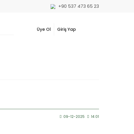
+90 537 473 65 23
Üye Ol
Giriş Yap
09-12-2025
14:01