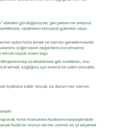
ağı" etiketini gördüğünüzde, gerçekten ne anlama
u sertifikalar, zeytinlerin kimyasal gübreler veya
mlerinin daha fazla emek ve zaman gerektirmesidir.
kullanımı, yağın besin değerlerini korumasına
ol etmek büyük önem taşır.
tihaplanmayı azaltabilmesi gibi özellikleri, onu
kkat etmek, sağlığınız için önemli bir adım olacaktır.
sek fiyatlarla satılır. Ancak, bu durum her zaman
hiptir.
arak, farklı markaların fiyatlarını karşılaştırabilir
yüksek fiyatlı bir ürünün de her zaman en iyi seçenek