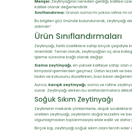
Menşei:
Zeytinyağının nereden geldiği, kalitesi üze
kaliteli olarak değerlendirilir.
Sınıflandırma:
Ürünün sızma mı yoksa rafine mi old
Bu bilgileri göz önünde bulundurarak, zeytinyağı alır
adımdır!
Ürün Sınıflandırmaları
Zeytinyağı, farklı özelliklere sahip birçok çeşidiyle 
önemlidir. Temel olarak, zeytinyağları üç ana katego
işleme sürecine bağlı olarak değişir.
Sızma zeytinyağı
, en yüksek kaliteye sahip olan v
kimyasal işlemlerden geçmez. Üstün lezzeti ve besi
tadını ve kokusunu düzeltirken, bazı besin değerleri
Ayrıca,
karışık zeytinyağı
, sızma ve rafine zeytinya
sunar. Zeytinyağı alırken bu sınıflandırmalara dikk
Soğuk Sıkım Zeytinyağı
Zeytinlerin mekanik yöntemlerle, düşük sıcaklıklarda 
üretilen zeytinyağı, zeytinlerin doğal lezzetini ve b
olgunlaşmadan toplanmasıyla elde edilir ve daha yoğ
Birçok kişi, zeytinyağı soğuk sıkım olanı tercih eder