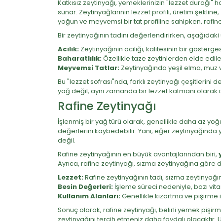
Katkısız zeytinyağı, yemeklerinizin "lezzet durağı" h
sunar. Zeytinyağlarının lezzet profili, üretim şeklin
yoğun ve meyvemsi bir tat profiline sahipken, rafine 
Bir zeytinyağının tadını değerlendirirken, aşağıdaki
Acılık:
Zeytinyağının acılığı, kalitesinin bir göstergesi
Baharatlılık:
Özellikle taze zeytinlerden elde edilen
Meyvemsi Tatlar:
Zeytinyağında yeşil elma, muz 
Bu "lezzet sofrası"nda, farklı zeytinyağı çeşitlerini
yağ değil, aynı zamanda bir lezzet katmanı olarak işl
Rafine Zeytinyağı
İşlenmiş bir yağ türü olarak, genellikle daha az yoğ
değerlerini kaybedebilir. Yani, eğer zeytinyağında yo
değil.
Rafine zeytinyağının en büyük avantajlarından biri,
Ayrıca, rafine zeytinyağı, sızma zeytinyağına göre d
Lezzet:
Rafine zeytinyağının tadı, sızma zeytinyağı
Besin Değerleri:
İşleme süreci nedeniyle, bazı vita
Kullanım Alanları:
Genellikle kızartma ve pişirme i
Sonuç olarak, rafine zeytinyağı, belirli yemek pişirm
zeytinyağını tercih etmeniz daha faydalı olacaktır. 