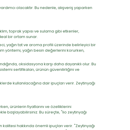
 yardımcı olacaktır. Bu nedenle, alışveriş yaparken
İklim, toprak yapısı ve sulama gibi etkenler,
ideal bir ortam sunar.
, yağın tat ve aroma profili üzerinde belirleyici bir
sıkım yöntemi, yağın besin değerlerini korurken,
andığında, oksidasyona karşı daha dayanıklı olur. Bu
temi sertifikaları, ürünün güvenilirliğini ve
klerde kullanılacağına dair ipuçları verir. Zeytinyağı
en, ürünlerin fiyatlarını ve özelliklerini
e başlayabilirsiniz. Bu süreçte, "lio zeytinyağı
ün kalitesi hakkında önemli ipuçları verir. "Zeytinyağı