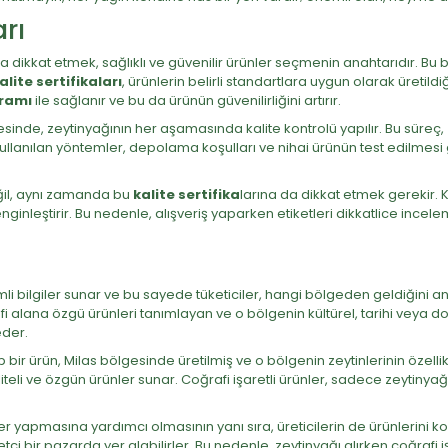
arı
na dikkat etmek, sağlıklı ve güvenilir ürünler seçmenin anahtarıdır. Bu b
alite sertifikaları
, ürünlerin belirli standartlara uygun olarak üretildi
gramı
ile sağlanır ve bu da ürünün güvenilirliğini artırır.
sinde, zeytinyağının her aşamasında kalite kontrolü yapılır. Bu süreç
anılan yöntemler, depolama koşulları ve nihai ürünün test edilmesi gibi
eğil, aynı zamanda bu
kalite sertifika
larına da dikkat etmek gerekir. Ka
ginleştirir. Bu nedenle, alışveriş yaparken etiketleri dikkatlice incelem
i bilgiler sunar ve bu sayede tüketiciler, hangi bölgeden geldiğini anl
afi alana özgü ürünleri tanımlayan ve o bölgenin kültürel, tarihi veya doğa
eder.
p bir ürün, Milas bölgesinde üretilmiş ve o bölgenin zeytinlerinin özellik
li ve özgün ürünler sunar. Coğrafi işaretli ürünler, sadece zeytinyağı i
cihler yapmasına yardımcı olmasının yanı sıra, üreticilerin de ürünlerini
betçi bir pazarda yer alabilirler. Bu nedenle, zeytinyağı alırken coğraf