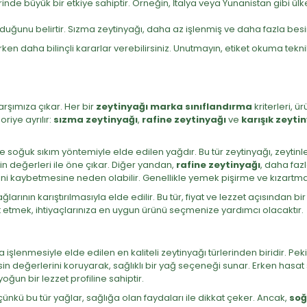
rinde büyük bir etkiye sahiptir. Örneğin, İtalya veya Yunanistan gibi ül
uğunu belirtir. Sızma zeytinyağı, daha az işlenmiş ve daha fazla besin
ken daha bilinçli kararlar verebilirsiniz. Unutmayın, etiket okuma teknik
karşımıza çıkar. Her bir
zeytinyağı marka sınıflandırma
kriterleri, ü
riye ayrılır:
sızma zeytinyağı
,
rafine zeytinyağı
ve
karışık zeyti
e soğuk sıkım yöntemiyle elde edilen yağdır. Bu tür zeytinyağı, zeytinl
n değerleri ile öne çıkar. Diğer yandan,
rafine zeytinyağı
, daha fazl
ni kaybetmesine neden olabilir. Genellikle yemek pişirme ve kızartma iç
ğlarının karıştırılmasıyla elde edilir. Bu tür, fiyat ve lezzet açısından 
at etmek, ihtiyaçlarınıza en uygun ürünü seçmenize yardımcı olacaktır.
işlenmesiyle elde edilen en kaliteli zeytinyağı türlerinden biridir. Peki
esin değerlerini koruyarak, sağlıklı bir yağ seçeneği sunar. Erken hasat 
un bir lezzet profiline sahiptir.
 çünkü bu tür yağlar, sağlığa olan faydaları ile dikkat çeker. Ancak,
soğ