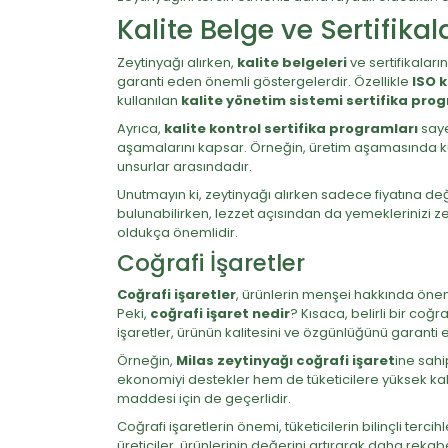
Kalite Belge ve Sertifikal
Zeytinyağı alırken,
kalite belgeleri
ve sertifikaları
garanti eden önemli göstergelerdir. Özellikle
ISO k
kullanılan
kalite yönetim sistemi sertifika pro
Ayrıca,
kalite kontrol sertifika programları
saye
aşamalarını kapsar. Örneğin, üretim aşamasında kull
unsurlar arasındadır.
Unutmayın ki, zeytinyağı alırken sadece fiyatına d
bulunabilirken, lezzet açısından da yemeklerinizi zen
oldukça önemlidir.
Coğrafi İşaretler
Coğrafi işaretler
, ürünlerin menşei hakkında öneml
Peki,
coğrafi işaret nedir
? Kısaca, belirli bir coğr
işaretler, ürünün kalitesini ve özgünlüğünü garanti 
Örneğin,
Milas zeytinyağı coğrafi işaret
ine sahi
ekonomiyi destekler hem de tüketicilere yüksek kalite
maddesi için de geçerlidir.
Coğrafi işaretlerin önemi, tüketicilerin bilinçli ter
üreticiler, ürünlerinin değerini artırarak daha reka