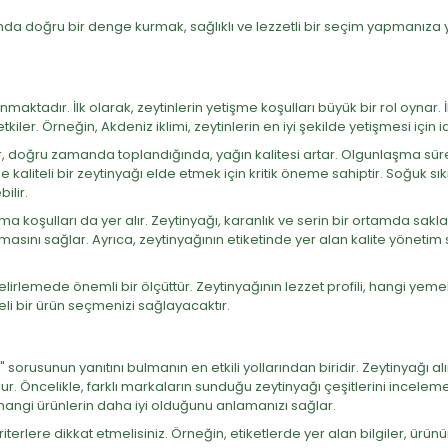
asında doğru bir denge kurmak, sağlıklı ve lezzetli bir seçim yapmanıza
maktadır. İlk olarak, zeytinlerin yetişme koşulları büyük bir rol oynar. 
kiler. Örneğin, Akdeniz iklimi, zeytinlerin en iyi şekilde yetişmesi için 
er, doğru zamanda toplandığında, yağın kalitesi artar. Olgunlaşma süreci
de kaliteli bir zeytinyağı elde etmek için kritik öneme sahiptir. Soğuk 
ilir.
a koşulları da yer alır. Zeytinyağı, karanlık ve serin bir ortamda sakl
sını sağlar. Ayrıca, zeytinyağının etiketinde yer alan kalite yönetim sis
elirlemede önemli bir ölçüttür. Zeytinyağının lezzet profili, hangi yeme
eli bir ürün seçmenizi sağlayacaktır.
" sorusunun yanıtını bulmanın en etkili yollarından biridir. Zeytinyağı alırk
. Öncelikle, farklı markaların sunduğu zeytinyağı çeşitlerini incelemekl
k, hangi ürünlerin daha iyi olduğunu anlamanızı sağlar.
riterlere dikkat etmelisiniz. Örneğin, etiketlerde yer alan bilgiler, ürün