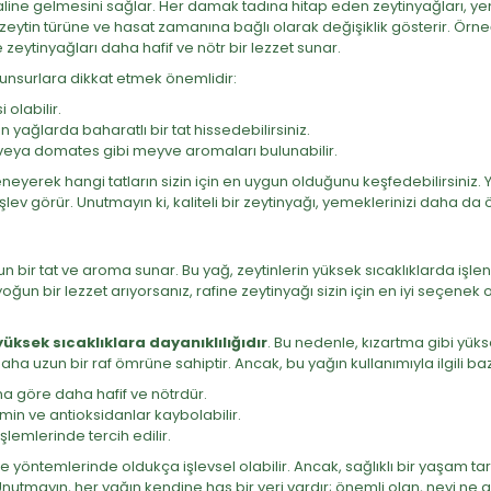
aline gelmesini sağlar. Her damak tadına hitap eden zeytinyağları, yemekl
e, zeytin türüne ve hasat zamanına bağlı olarak değişiklik gösterir. Örn
zeytinyağları daha hafif ve nötr bir lezzet sunar.
 unsurlara dikkat etmek önemlidir:
 olabilir.
 yağlarda baharatlı bir tat hissedebilirsiniz.
veya domates gibi meyve aromaları bulunabilir.
 deneyerek hangi tatların sizin için en uygun olduğunu keşfedebilirsiniz
ev görür. Unutmayın ki, kaliteli bir zeytinyağı, yemeklerinizi daha da öz
un bir tat ve aroma sunar. Bu yağ, zeytinlerin yüksek sıcaklıklarda işle
ğun bir lezzet arıyorsanız, rafine zeytinyağı sizin için en iyi seçenek
yüksek sıcaklıklara dayanıklılığıdır
. Bu nedenle, kızartma gibi yüks
aha uzun bir raf ömrüne sahiptir. Ancak, bu yağın kullanımıyla ilgili b
na göre daha hafif ve nötrdür.
min ve antioksidanlar kaybolabilir.
şlemlerinde tercih edilir.
e yöntemlerinde oldukça işlevsel olabilir. Ancak, sağlıklı bir yaşam tar
Unutmayın, her yağın kendine has bir yeri vardır; önemli olan, neyi ne 