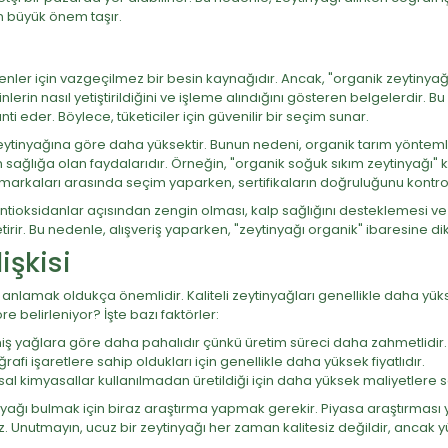
n büyük önem taşır.
yenler için vazgeçilmez bir besin kaynağıdır. Ancak, "organik zeytiny
nlerin nasıl yetiştirildiğini ve işleme alındığını gösteren belgelerdir. B
anti eder. Böylece, tüketiciler için güvenilir bir seçim sunar.
l zeytinyağına göre daha yüksektir. Bunun nedeni, organik tarım yönte
n sağlığa olan faydalarıdır. Örneğin, "organik soğuk sıkım zeytinyağı" 
ı markaları arasında seçim yaparken, sertifikaların doğruluğunu kontr
tioksidanlar açısından zengin olması, kalp sağlığını desteklemesi ve il
etirir. Bu nedenle, alışveriş yaparken, "zeytinyağı organik" ibaresine di
işkisi
yi anlamak oldukça önemlidir. Kaliteli zeytinyağları genellikle daha yük
re belirleniyor? İşte bazı faktörler:
miş yağlara göre daha pahalıdır çünkü üretim süreci daha zahmetlidir.
rafi işaretlere sahip oldukları için genellikle daha yüksek fiyatlıdır.
al kimyasallar kullanılmadan üretildiği için daha yüksek maliyetlere sa
inyağı bulmak için biraz araştırma yapmak gerekir. Piyasa araştırması yap
z. Unutmayın, ucuz bir zeytinyağı her zaman kalitesiz değildir, ancak 