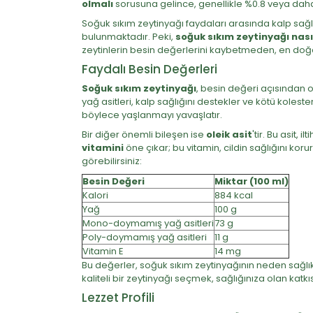
olmalı
sorusuna gelince, genellikle %0.8 veya daha dü
Soğuk sıkım zeytinyağı faydaları arasında kalp sağl
bulunmaktadır. Peki,
soğuk sıkım zeytinyağı nasıl
zeytinlerin besin değerlerini kaybetmeden, en doğa
Faydalı Besin Değerleri
Soğuk sıkım zeytinyağı
, besin değeri açısından 
yağ asitleri, kalp sağlığını destekler ve kötü kole
böylece yaşlanmayı yavaşlatır.
Bir diğer önemli bileşen ise
oleik asit
'tir. Bu asit,
vitamini
öne çıkar; bu vitamin, cildin sağlığını ko
görebilirsiniz:
Besin Değeri
Miktar (100 ml)
Kalori
884 kcal
Yağ
100 g
Mono-doymamış yağ asitleri
73 g
Poly-doymamış yağ asitleri
11 g
Vitamin E
14 mg
Bu değerler, soğuk sıkım zeytinyağının neden sağlı
kaliteli bir zeytinyağı seçmek, sağlığınıza olan katkısın
Lezzet Profili