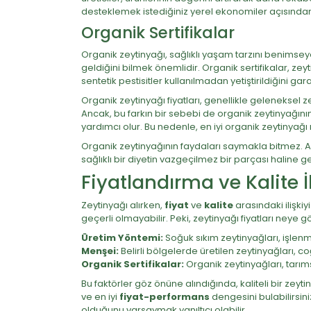
desteklemek istediğiniz yerel ekonomiler açısında
Organik Sertifikalar
Organik zeytinyağı, sağlıklı yaşam tarzını benimse
geldiğini bilmek önemlidir. Organik sertifikalar, zeyti
sentetik pestisitler kullanılmadan yetiştirildiğini gar
Organik zeytinyağı fiyatları, genellikle gelenekse
Ancak, bu farkın bir sebebi de organik zeytinyağını
yardımcı olur. Bu nedenle, en iyi organik zeytinyağ
Organik zeytinyağının faydaları saymakla bitmez. An
sağlıklı bir diyetin vazgeçilmez bir parçası haline g
Fiyatlandırma ve Kalite İl
Zeytinyağı alırken,
fiyat
ve
kalite
arasındaki ilişki
geçerli olmayabilir. Peki, zeytinyağı fiyatları neye gö
Üretim Yöntemi:
Soğuk sıkım zeytinyağları, işlen
Menşei:
Belirli bölgelerde üretilen zeytinyağları, coğ
Organik Sertifikalar:
Organik zeytinyağları, tarıms
Bu faktörler göz önüne alındığında, kaliteli bir zeyt
ve en iyi
fiyat-performans
dengesini bulabilirsini
olduğunu varsaymak yanıltıcı olabilir.