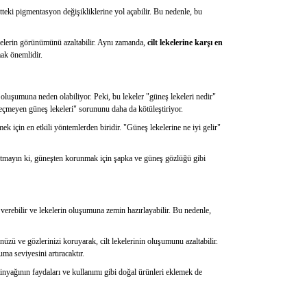
teki pigmentasyon değişikliklerine yol açabilir. Bu nedenle, bu
lekelerin görünümünü azaltabilir. Aynı zamanda,
cilt lekelerine karşı en
mak önemlidir.
 oluşumuna neden olabiliyor. Peki, bu lekeler "güneş lekeleri nedir"
"geçmeyen güneş lekeleri" sorununu daha da kötüleştiriyor.
 için en etkili yöntemlerden biridir. "Güneş lekelerine ne iyi gelir"
Unutmayın ki, güneşten korunmak için şapka ve güneş gözlüğü gibi
r verebilir ve lekelerin oluşumuna zemin hazırlayabilir. Bu nedenle,
nüzü ve gözlerinizi koruyarak, cilt lekelerinin oluşumunu azaltabilir.
ma seviyesini artıracaktır.
inyağının faydaları ve kullanımı gibi doğal ürünleri eklemek de