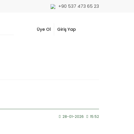
+90 537 473 65 23
Üye Ol
Giriş Yap
28-01-2026
15:52