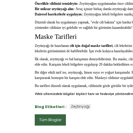
Öncelikle cildinizi temizleyin:
Zeytinyağını uygulamadan önce cildiniz
Bir miktar zeytinyağı alın:
Avuç içinize birkaç damla zeytinyağı daml
Dairesel hareketlerle uygulayın:
Zeytinyağını lekeli bölgelere nazikç
Düzenli olarak bu uygulamayı yapmak, "evde cilt bakımı" için harika bi
yöntemler cildinize iyi gelebilir ve sağlıklı bir görünüm kazandırabilir!
Maske Tarifleri
Zeytinyağı ile hazırlanan
cilt için doğal maske tarifleri
, cilt lekeleri
lekelerin görünümünü de hafifletebilir. İşte evde kolayca hazırlayabilec
İlk olarak, zeytinyağı ve bal karışımını deneyebilirsiniz. Bu maske, cil
elde edin. Karışımı lekeli bölgelere uygulayıp 20 dakika bekledikten s
Bir diğer etkili tarif ise, zeytinyağı, limon suyu ve yoğurt karışımıdır
karıştırarak homojen bir karışım elde edin. Maskeyi cildinize uyguladık
Bu tarifleri düzenli olarak uygulamak, cildinizde gözle görülür bir iy
Web sitemizdeki bilgiler kişileri tanı ve tedaviye yönlend
Blog Etiketleri :
Zeytinyağı
Tüm Bloglar