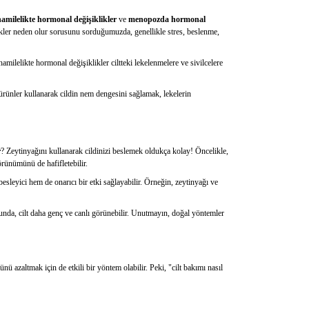
hamilelikte hormonal değişiklikler
ve
menopozda hormonal
likler neden olur sorusunu sorduğumuzda, genellikle stres, beslenme,
 hamilelikte hormonal değişiklikler ciltteki lekelenmelere ve sivilcelere
l ürünler kullanarak cildin nem dengesini sağlamak, lekelerin
r
? Zeytinyağını kullanarak cildinizi beslemek oldukça kolay! Öncelikle,
rünümünü de hafifletebilir.
esleyici hem de onarıcı bir etki sağlayabilir. Örneğin, zeytinyağı ve
ucunda, cilt daha genç ve canlı görünebilir. Unutmayın, doğal yöntemler
ü azaltmak için de etkili bir yöntem olabilir. Peki, "cilt bakımı nasıl