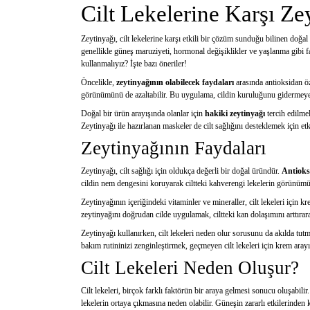
Cilt Lekelerine Karşı Ze
Zeytinyağı, cilt lekelerine karşı etkili bir çözüm sunduğu bilinen doğal
genellikle güneş maruziyeti, hormonal değişiklikler ve yaşlanma gibi 
kullanmalıyız? İşte bazı öneriler!
Öncelikle,
zeytinyağının olabilecek faydaları
arasında antioksidan öz
görünümünü de azaltabilir. Bu uygulama, cildin kuruluğunu gidermeye de
Doğal bir ürün arayışında olanlar için
hakiki zeytinyağı
tercih edilme
Zeytinyağı ile hazırlanan maskeler de cilt sağlığını desteklemek için et
Zeytinyağının Faydaları
Zeytinyağı, cilt sağlığı için oldukça değerli bir doğal üründür.
Antioksi
cildin nem dengesini koruyarak ciltteki kahverengi lekelerin görünümün
Zeytinyağının içeriğindeki vitaminler ve mineraller, cilt lekeleri için kr
zeytinyağını doğrudan cilde uygulamak, ciltteki kan dolaşımını arttırara
Zeytinyağı kullanırken, cilt lekeleri neden olur sorusunu da akılda tut
bakım rutininizi zenginleştirmek, geçmeyen cilt lekeleri için krem arayı
Cilt Lekeleri Neden Oluşur?
Cilt lekeleri, birçok farklı faktörün bir araya gelmesi sonucu oluşabilir
lekelerin ortaya çıkmasına neden olabilir. Güneşin zararlı etkilerinden