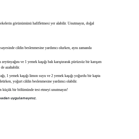
 lekelerin görünümünü hafifletmesi yer alabilir. Unutmayın, doğal
leri sayesinde cildin beslenmesine yardımcı olurken, aynı zamanda
ğı zeytinyağını ve 1 yemek kaşığı balı karıştırarak pürüzsüz bir karışım
e azaltabilir.
ytinyağı, 1 yemek kaşığı limon suyu ve 2 yemek kaşığı yoğurdu bir kapta
letirken, yoğurt cildin beslenmesine yardımcı olabilir.
izin küçük bir bölümünde test etmeyi unutmayın!
şmadan uygulamayınız.