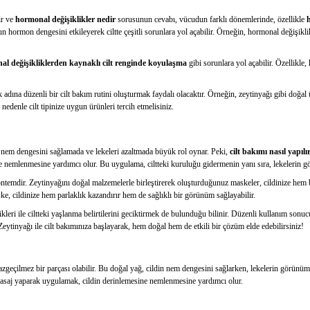
ir ve
hormonal değişiklikler nedir
sorusunun cevabı, vücudun farklı dönemlerinde, özellikle
un hormon dengesini etkileyerek ciltte çeşitli sorunlara yol açabilir. Örneğin, hormonal değişik
al değişikliklerden kaynaklı cilt renginde koyulaşma
gibi sorunlara yol açabilir. Özellikle,
k adına düzenli bir cilt bakım rutini oluşturmak faydalı olacaktır. Örneğin, zeytinyağı gibi doğa
nedenle cilt tipinize uygun ürünleri tercih etmelisiniz.
n nem dengesini sağlamada ve lekeleri azaltmada büyük rol oynar. Peki,
cilt bakımı nasıl yapılı
e nemlenmesine yardımcı olur. Bu uygulama, ciltteki kuruluğu gidermenin yanı sıra, lekelerin gö
 yöntemdir. Zeytinyağını doğal malzemelerle birleştirerek oluşturduğunuz maskeler, cildinize hem b
aske, cildinize hem parlaklık kazandırır hem de sağlıklı bir görünüm sağlayabilir.
kleri ile ciltteki yaşlanma belirtilerini geciktirmek de bulunduğu bilinir. Düzenli kullanım son
 Zeytinyağı ile cilt bakımınıza başlayarak, hem doğal hem de etkili bir çözüm elde edebilirsiniz!
zgeçilmez bir parçası olabilir. Bu doğal yağ, cildin nem dengesini sağlarken, lekelerin görünümün
e masaj yaparak uygulamak, cildin derinlemesine nemlenmesine yardımcı olur.