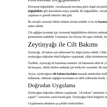
Hormonal değişiklikler, vücudumuzda meydana gelen doğal süreçlerd
değişiklikler
gibi durumlarda ortaya çıkabilir. Bu değişiklikler, vücud
yaşlanma ve genetik faktörler akla gelir.
Bu süreçler sırasında ciltteki melanin üretimi artabilir ve bu da
hormon
neden olabilir.
Cilt sağlığını korumak için, hormonal değişikliklerin etkilerini azaltma
görünümünü azaltabilir. Unutmayın, her bireyin cilt yapısı farklıdır, bu 
Zeytinyağı ile Cilt Bakımı
Zeytinyağı, cilt bakımı için mükemmel bir doğal çözüm olabilir. Cildi
zeytinyağını doğrudan lekeli bölgelere uygulamak, cildin derinlemesin
Özellikle, zeytinyağı ile hazırlanan maskeler cilt bakımında etkili bir
bal karışımı, ciltteki lekeleri azaltmak için harika bir seçenektir. Bu m
Ayrıca, zeytinyağının
cilt bakımı faydaları
arasında antioksidan özelli
kullanmak, cildinizin sağlığını korumanın en etkili yollarından biridir.
Doğrudan Uygulama
Zeytinyağını doğrudan cildinize uygulamak, "cilt bakımı" rutininizin va
yapılır?" sorusunun yanıtı burada gizli. Zeytinyağını lekeli bölgeler
Uygulamanın adımlarını şu şekilde özetleyebiliriz: