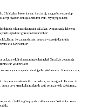
ir. Cilt lekeleri, birçok insanın karşılaştığı yaygın bir sorun olup,
leceği faydalar oldukça önemlidir. Peki, zeytinyağını nasıl
ygulandığında, cildin nemlenmesini sağlarken, aynı zamanda lekelerin
eyerek sağlıklı bir görünüm kazandırabilir.
zenli kullanım her zaman daha iyi sonuçlar vereceği düşünülür.
lzemelerle hazırlanabilir.
ın bu kadar etkili olmasının nedenleri neler? Öncelikle, zeytinyağı,
görünmesine yardımcı olur.
r
sorusuna yanıt arayanlar için doğal bir çözüm sunar. Bunun yanı sıra,
in oluşumuna vesile olabilir. Bu nedenle, zeytinyağını kullanarak cilt
için serum veya krem kullanmadan da etkili sonuçlar elde edebilirsiniz.
ma
yer alır. Özellikle güneş ışınları, ciltte melanin üretimini artırarak
mlidir.