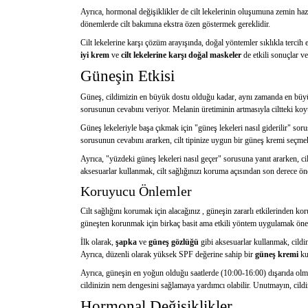
Ayrıca, hormonal değişiklikler de cilt lekelerinin oluşumuna zemin haz
dönemlerde cilt bakımına ekstra özen göstermek gereklidir.
Cilt lekelerine karşı çözüm arayışında, doğal yöntemler sıklıkla tercih 
iyi krem
ve
cilt lekelerine karşı doğal maskeler
de etkili sonuçlar ve
Güneşin Etkisi
Güneş, cildimizin en büyük dostu olduğu kadar, aynı zamanda en büyük d
sorusunun cevabını veriyor. Melanin üretiminin artmasıyla ciltteki koyu
Güneş lekeleriyle başa çıkmak için "güneş lekeleri nasıl giderilir" so
sorusunun cevabını ararken, cilt tipinize uygun bir güneş kremi seçmek
Ayrıca, "yüzdeki güneş lekeleri nasıl geçer" sorusuna yanıt ararken, 
aksesuarlar kullanmak, cilt sağlığınızı koruma açısından son derece ön
Koruyucu Önlemler
Cilt sağlığını korumak için alacağınız , güneşin zararlı etkilerinden ko
güneşten korunmak için birkaç basit ama etkili yöntem uygulamak öne
İlk olarak,
şapka
ve
güneş gözlüğü
gibi aksesuarlar kullanmak, cildin
Ayrıca, düzenli olarak yüksek SPF değerine sahip bir
güneş kremi
ku
Ayrıca, güneşin en yoğun olduğu saatlerde (10:00-16:00) dışarıda olmak
cildinizin nem dengesini sağlamaya yardımcı olabilir. Unutmayın, cildin
Hormonal Değişiklikler