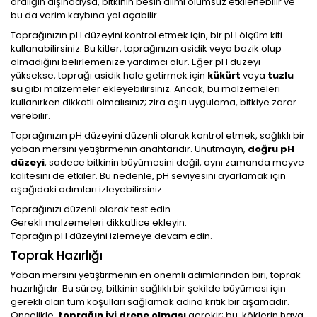
aralığın dışındaysa, bitkinin besin alımı olumsuz etkilenebilir ve
bu da verim kaybına yol açabilir.
Toprağınızın pH düzeyini kontrol etmek için, bir pH ölçüm kiti
kullanabilirsiniz. Bu kitler, toprağınızın asidik veya bazik olup
olmadığını belirlemenize yardımcı olur. Eğer pH düzeyi
yüksekse, toprağı asidik hale getirmek için
kükürt
veya
tuzlu
su
gibi malzemeler ekleyebilirsiniz. Ancak, bu malzemeleri
kullanırken dikkatli olmalısınız; zira aşırı uygulama, bitkiye zarar
verebilir.
Toprağınızın pH düzeyini düzenli olarak kontrol etmek, sağlıklı bir
yaban mersini yetiştirmenin anahtarıdır. Unutmayın,
doğru pH
düzeyi
, sadece bitkinin büyümesini değil, aynı zamanda meyve
kalitesini de etkiler. Bu nedenle, pH seviyesini ayarlamak için
aşağıdaki adımları izleyebilirsiniz:
Toprağınızı düzenli olarak test edin.
Gerekli malzemeleri dikkatlice ekleyin.
Toprağın pH düzeyini izlemeye devam edin.
Toprak Hazırlığı
Yaban mersini yetiştirmenin en önemli adımlarından biri, toprak
hazırlığıdır. Bu süreç, bitkinin sağlıklı bir şekilde büyümesi için
gerekli olan tüm koşulları sağlamak adına kritik bir aşamadır.
Öncelikle,
toprağın iyi drene olması
gerekir; bu, köklerin hava