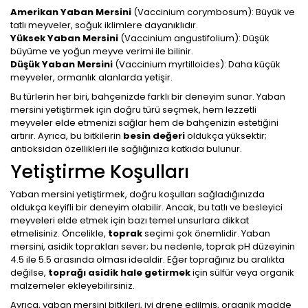
Amerikan Yaban Mersini
(Vaccinium corymbosum): Büyük ve
tatlı meyveler, soğuk iklimlere dayanıklıdır.
Yüksek Yaban Mersini
(Vaccinium angustifolium): Düşük
büyüme ve yoğun meyve verimi ile bilinir.
Düşük Yaban Mersini
(Vaccinium myrtilloides): Daha küçük
meyveler, ormanlık alanlarda yetişir.
Bu türlerin her biri, bahçenizde farklı bir deneyim sunar. Yaban
mersini yetiştirmek için doğru türü seçmek, hem lezzetli
meyveler elde etmenizi sağlar hem de bahçenizin estetiğini
artırır. Ayrıca, bu bitkilerin
besin değeri
oldukça yüksektir;
antioksidan özellikleri ile sağlığınıza katkıda bulunur.
Yetiştirme Koşulları
Yaban mersini yetiştirmek, doğru koşulları sağladığınızda
oldukça keyifli bir deneyim olabilir. Ancak, bu tatlı ve besleyici
meyveleri elde etmek için bazı temel unsurlara dikkat
etmelisiniz. Öncelikle,
toprak
seçimi çok önemlidir. Yaban
mersini, asidik toprakları sever; bu nedenle, toprak pH düzeyinin
4.5 ile 5.5 arasında olması idealdir. Eğer toprağınız bu aralıkta
değilse,
toprağı asidik hale getirmek
için sülfür veya organik
malzemeler ekleyebilirsiniz.
Ayrıca, yaban mersini bitkileri, iyi drene edilmiş, organik madde