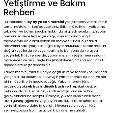
Yetiştirme ve Bakım
Rehberi
Bu makalede,
ay ay yaban mersini
yetiştirmenin ve bakımının
temel noktalarını keşfedeceksiniz. Bitkinin özellikleri, yetiştirme
teknikleri ve bakım ipuçları hakkında bilgi edineceksiniz. Yaban
mersini, sadece lezzetiyle değil, aynı zamanda sağlık
faydalarıyla da dikkat çeken bir meyvedir. Peki, bu harika
meyvenin nasıl yetiştirileceğini biliyor musunuz? Yaban mersini,
doğru koşullarda ve uygun bakım ile bahçenizde kolayca
yetiştirilebilir. Bu rehberde, yaban mersini yetiştirmenin sırlarını
öğrenecek ve bu süreçte karşılaşabileceğiniz zorlukları nasıl
aşacağınızı keşfedeceksiniz.
Yaban mersini, farklı türleriyle çeşitli iklim ve toprak koşullarında
yetişebilir. Bu bölümde, en yaygın yaban mersini türlerini ve her
birinin özelliklerini inceleyeceğiz. Yaban mersini türleri
arasında
yüksek bush
,
düşük bush
ve
tropikal
çeşitler
bulunmaktadır. Her bir tür, kendine özgü iklim ve bakım
gereksinimlerine sahiptir. Örneğin, yüksek bush türleri daha
fazla güneş ışığına ihtiyaç duyarken, düşük bush türleri daha
serin iklimlerde daha iyi gelişir. İhtiyacınıza en uygun türü
seçmek, başarılı bir hasat için kritik öneme sahiptir.