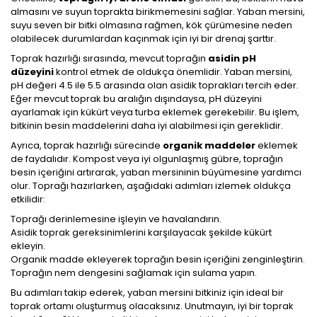
almasını ve suyun toprakta birikmemesini sağlar. Yaban mersini,
suyu seven bir bitki olmasına rağmen, kök çürümesine neden
olabilecek durumlardan kaçınmak için iyi bir drenaj şarttır.
Toprak hazırlığı sırasında, mevcut toprağın
asidin pH
düzeyini
kontrol etmek de oldukça önemlidir. Yaban mersini,
pH değeri 4.5 ile 5.5 arasında olan asidik toprakları tercih eder.
Eğer mevcut toprak bu aralığın dışındaysa, pH düzeyini
ayarlamak için kükürt veya turba eklemek gerekebilir. Bu işlem,
bitkinin besin maddelerini daha iyi alabilmesi için gereklidir.
Ayrıca, toprak hazırlığı sürecinde
organik maddeler
eklemek
de faydalıdır. Kompost veya iyi olgunlaşmış gübre, toprağın
besin içeriğini artırarak, yaban mersininin büyümesine yardımcı
olur. Toprağı hazırlarken, aşağıdaki adımları izlemek oldukça
etkilidir:
Toprağı derinlemesine işleyin ve havalandırın.
Asidik toprak gereksinimlerini karşılayacak şekilde kükürt
ekleyin.
Organik madde ekleyerek toprağın besin içeriğini zenginleştirin.
Toprağın nem dengesini sağlamak için sulama yapın.
Bu adımları takip ederek, yaban mersini bitkiniz için ideal bir
toprak ortamı oluşturmuş olacaksınız. Unutmayın, iyi bir toprak