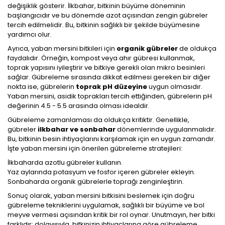
değişiklik gösterir. İlkbahar, bitkinin büyüme döneminin
başlangıcıdır ve bu dönemde azot açısından zengin gübreler
tercih edilmelidir. Bu, bitkinin sağlıklı bir şekilde büyümesine
yardımcı olur.
Ayrıca, yaban mersini bitkileri için
organik gübreler
de oldukça
faydalıdır. Örneğin, kompost veya ahır gübresi kullanmak,
toprak yapısını iyileştirir ve bitkiye gerekli olan mikro besinleri
sağlar. Gübreleme sırasında dikkat edilmesi gereken bir diğer
nokta ise, gübrelerin
toprak pH düzeyine
uygun olmasıdır.
Yaban mersini, asidik toprakları tercih ettiğinden, gübrelerin pH
değerinin 4.5 - 5.5 arasında olması idealdir.
Gübreleme zamanlaması da oldukça kritiktir. Genellikle,
gübreler
ilkbahar ve sonbahar
dönemlerinde uygulanmalıdır.
Bu, bitkinin besin ihtiyaçlarını karşılamak için en uygun zamandır.
İşte yaban mersini için önerilen gübreleme stratejileri:
İlkbaharda azotlu gübreler kullanın.
Yaz aylarında potasyum ve fosfor içeren gübreler ekleyin.
Sonbaharda organik gübrelerle toprağı zenginleştirin.
Sonuç olarak, yaban mersini bitkisini beslemek için doğru
gübreleme tekniklerini uygulamak, sağlıklı bir büyüme ve bol
meyve vermesi açısından kritik bir rol oynar. Unutmayın, her bitki
farklıdır; dolayısıyla, bitkinizin ihtiyaçlarına göre gübreleme