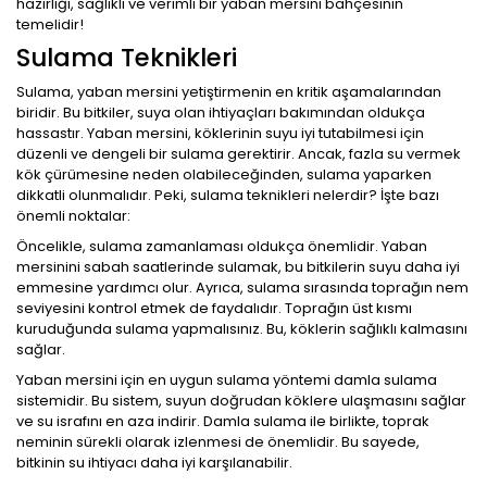
hazırlığı, sağlıklı ve verimli bir yaban mersini bahçesinin
temelidir!
Sulama Teknikleri
Sulama, yaban mersini yetiştirmenin en kritik aşamalarından
biridir. Bu bitkiler, suya olan ihtiyaçları bakımından oldukça
hassastır. Yaban mersini, köklerinin suyu iyi tutabilmesi için
düzenli ve dengeli bir sulama gerektirir. Ancak, fazla su vermek
kök çürümesine neden olabileceğinden, sulama yaparken
dikkatli olunmalıdır. Peki, sulama teknikleri nelerdir? İşte bazı
önemli noktalar:
Öncelikle, sulama zamanlaması oldukça önemlidir. Yaban
mersinini sabah saatlerinde sulamak, bu bitkilerin suyu daha iyi
emmesine yardımcı olur. Ayrıca, sulama sırasında toprağın nem
seviyesini kontrol etmek de faydalıdır. Toprağın üst kısmı
kuruduğunda sulama yapmalısınız. Bu, köklerin sağlıklı kalmasını
sağlar.
Yaban mersini için en uygun sulama yöntemi damla sulama
sistemidir. Bu sistem, suyun doğrudan köklere ulaşmasını sağlar
ve su israfını en aza indirir. Damla sulama ile birlikte, toprak
neminin sürekli olarak izlenmesi de önemlidir. Bu sayede,
bitkinin su ihtiyacı daha iyi karşılanabilir.