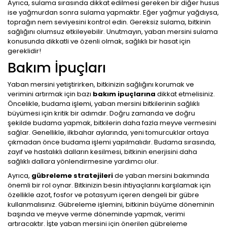
Ayrıca, sulama sırasında dikkat edilmesi gereken bir diğer husus
ise yağmurdan sonra sulama yapmaktır. Eğer yağmur yağdıysa,
toprağın nem seviyesini kontrol edin. Gereksiz sulama, bitkinin
sağlığını olumsuz etkileyebilir. Unutmayın, yaban mersini sulama
konusunda dikkatli ve özenli olmak, sağlıklı bir hasat için
gereklidir!
Bakım İpuçları
Yaban mersini yetiştirirken, bitkinizin sağlığını korumak ve
verimini artırmak için bazı
bakım ipuçlarına
dikkat etmelisiniz.
Öncelikle, budama işlemi, yaban mersini bitkilerinin sağlıklı
büyümesi için kritik bir adımdır. Doğru zamanda ve doğru
şekilde budama yapmak, bitkilerin daha fazla meyve vermesini
sağlar. Genellikle, ilkbahar aylarında, yeni tomurcuklar ortaya
çıkmadan önce budama işlemi yapılmalıdır. Budama sırasında,
zayıf ve hastalıklı dalların kesilmesi, bitkinin enerjisini daha
sağlıklı dallara yönlendirmesine yardımcı olur.
Ayrıca,
gübreleme stratejileri
de yaban mersini bakımında
önemli bir rol oynar. Bitkinizin besin ihtiyaçlarını karşılamak için
özellikle azot, fosfor ve potasyum içeren dengeli bir gübre
kullanmalısınız. Gübreleme işlemini, bitkinin büyüme döneminin
başında ve meyve verme döneminde yapmak, verimi
artıracaktır. İşte yaban mersini için önerilen gübreleme