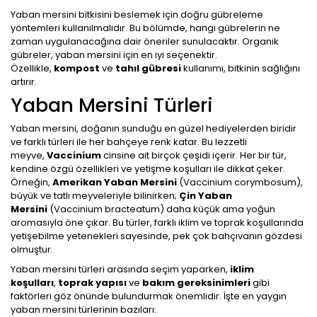
Yaban mersini bitkisini beslemek için doğru gübreleme
yöntemleri kullanılmalıdır. Bu bölümde, hangi gübrelerin ne
zaman uygulanacağına dair öneriler sunulacaktır. Organik
gübreler, yaban mersini için en iyi seçenektir.
Özellikle,
kompost
ve
tahıl gübresi
kullanımı, bitkinin sağlığını
artırır.
Yaban Mersini Türleri
Yaban mersini, doğanın sunduğu en güzel hediyelerden biridir
ve farklı türleri ile her bahçeye renk katar. Bu lezzetli
meyve,
Vaccinium
cinsine ait birçok çeşidi içerir. Her bir tür,
kendine özgü özellikleri ve yetişme koşulları ile dikkat çeker.
Örneğin,
Amerikan Yaban Mersini
(Vaccinium corymbosum),
büyük ve tatlı meyveleriyle bilinirken;
Çin Yaban
Mersini
(Vaccinium bracteatum) daha küçük ama yoğun
aromasıyla öne çıkar. Bu türler, farklı iklim ve toprak koşullarında
yetişebilme yetenekleri sayesinde, pek çok bahçıvanın gözdesi
olmuştur.
Yaban mersini türleri arasında seçim yaparken,
iklim
koşulları
,
toprak yapısı
ve
bakım gereksinimleri
gibi
faktörleri göz önünde bulundurmak önemlidir. İşte en yaygın
yaban mersini türlerinin bazıları: