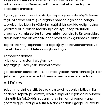
kullanabilirsiniz. Örneğin, sülfür veya torf eklemek toprak
asiditesini artırabilir.
Ayrıca, yaban mersini bitkisi için toprak yapısı da büyük önem
taşır. İyi drene edilmiş ve organik madde açısından zengin
topraklar, bu bitkinin köklerinin sağlıklı bir şekilde gelişmesine
yardımcı olur. Yaban mersini için en uygun toprak türleri
arasında
kumlu ve tortul topraklar
yer alır. Bu tür topraklar,
suyun köklerde birikmesini engelleyerek kök çürümesini önler.
Toprak hazırlığı aşamasında, toprağı iyice havalandırmak ve
gerekli besin maddelerini sağlamak için
Kompost eklemek
İyi bir drenaj sistemi oluşturmak
Toprağın pH seviyesini kontrol etmek
gibi adımlar atmalısınız. Bu adımlar, yaban mersininin sağlıklı bir
şekilde büyümesine ve bol meyve vermesine olanak tanır.
pH Düzeyi
Yaban mersini,
asidik toprakları
tercih eden bir bitkidir. Bu
nedenle, toprak pH düzeyi, bitkinin sağlıklı bir şekilde büyümesi
için kritik bir faktördür. Yaban mersininin en iyi performansı
gösterdiği pH aralığı
4.5 ile 5.5
arasındadır. Eğer pH düzeyi bu